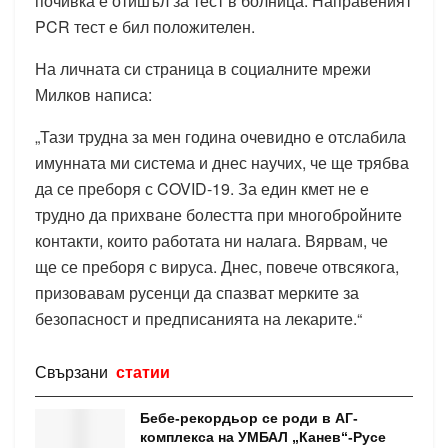
почивка е отишъл за тест в болница. Направеният
PCR тест е бил положителен.
На личната си страница в социалните мрежи
Милков написа:
„Тази трудна за мен година очевидно е отслабила
имунната ми система и днес научих, че ще трябва
да се преборя с COVID-19. За един кмет не е
трудно да прихване болестта при многобройните
контакти, които работата ни налага. Вярвам, че
ще се преборя с вируса. Днес, повече отвсякога,
призовавам русенци да спазват мерките за
безопасност и предписанията на лекарите.“
Свързани
статии
Бебе-рекордьор се роди в АГ-
комплекса на УМБАЛ „Канев“-Русе