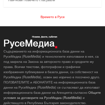
Времето в Русе
Съдържанието на информационната база данни на
РусеМедиа (RuseMedia) и технологиите използвани в нея, са
под закрила на Закона за авторското право и сродните му
права. Всички текстови, фотографски и графични
изображения публикувани в базата данни, са собственост на
РусеМедиа (RuseMedia), освен ако изрично е посочено друго.
ПОЛЗВАТЕЛИТЕ и АБОНАТИТЕ на информационната база
данни на РусеМедиа (RuseMedia) се съгласяват да използват
информационната база данни на Агенцията съгласно
Общите
условия за договорите на РусеМедиа (RuseMedia)
и
действащото в Република България законодателство.