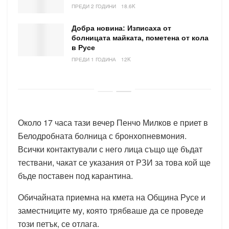
ПРЕДИ 2 ГОДИНИ
18.6K
Добра новина: Изписаха от
болницата майката, пометена от кола
в Русе
ПРЕДИ 1 ГОДИНА
12K
Около 17 часа тази вечер Пенчо Милков е приет в
Белодробната болница с бронхопневмония.
Всички контактували с него лица също ще бъдат
тествани, чакат се указания от РЗИ за това кой ще
бъде поставен под карантина.
Обичайната приемна на кмета на Община Русе и
заместниците му, която трябваше да се проведе
този петък, се отлага.