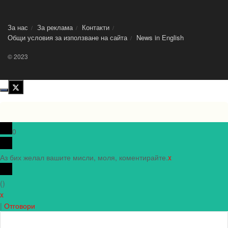
За нас
За реклама
Контакти
Общи условия за използване на сайта
News in Еnglish
© 2023
0
Аз бих желал вашите мисли, моля, коментирайте.
x
(
)
x
|
Отговори