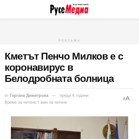
РЕКЛАМА
Кметът Пенчо Милков е с
коронавирус в
Белодробната болница
от
Гергана Димитрова
преди 6 години
A
A
Време за четене:1 мин за четене