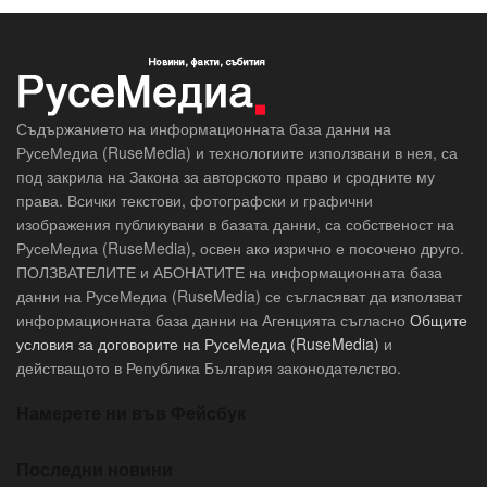
Съдържанието на информационната база данни на
РусеМедиа (RuseMedia) и технологиите използвани в нея, са
под закрила на Закона за авторското право и сродните му
права. Всички текстови, фотографски и графични
изображения публикувани в базата данни, са собственост на
РусеМедиа (RuseMedia), освен ако изрично е посочено друго.
ПОЛЗВАТЕЛИТЕ и АБОНАТИТЕ на информационната база
данни на РусеМедиа (RuseMedia) се съгласяват да използват
информационната база данни на Агенцията съгласно
Общите
условия за договорите на РусеМедиа (RuseMedia)
и
действащото в Република България законодателство.
Намерете ни във Фейсбук
Последни новини