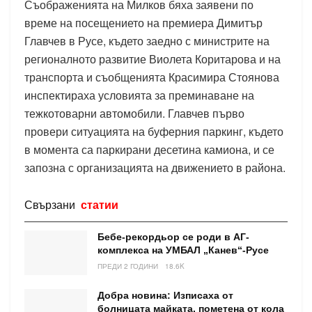
Съображенията на Милков бяха заявени по
време на посещението на премиера Димитър
Главчев в Русе, където заедно с министрите на
регионалното развитие Виолета Коритарова и на
транспорта и съобщенията Красимира Стоянова
инспектираха условията за преминаване на
тежкотоварни автомобили. Главчев първо
провери ситуацията на буферния паркинг, където
в момента са паркирани десетина камиона, и се
запозна с организацията на движението в района.
Свързани
статии
Бебе-рекордьор се роди в АГ-
комплекса на УМБАЛ „Канев“-Русе
ПРЕДИ 2 ГОДИНИ
18.6K
Добра новина: Изписаха от
болницата майката, пометена от кола