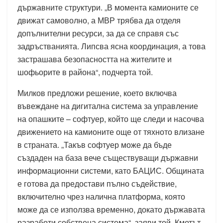
държавните структури. „В момента камионите се
движат самоволно, а МВР трябва да отделя
допълнителни ресурси, за да се справя със
задръстванията. Липсва ясна координация, а това
застрашава безопасността на жителите и
шофьорите в района“, подчерта той.
Милков предложи решение, което включва
въвеждане на дигитална система за управление
на опашките – софтуер, който ще следи и насочва
движението на камионите още от тяхното влизане
в страната. „Такъв софтуер може да бъде
създаден на база вече съществуващи държавни
информационни системи, като БАЦИС. Общината
е готова да предостави пълно съдействие,
включително чрез налична платформа, която
може да се използва временно, докато държавата
разработи собствена система“, заяви той. Кметът