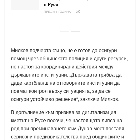
в Русе
ПРЕДИ 1 ГОДИНА
12K
Милков подчерта също, че е готов да осигури
помощ чрез общинската полиция и други ресурси,
но настоя за координирани действия между
държавните институции. „Държавата трябва да
даде картбланш на отговорните институции да
поемат контрол върху ситуацията, за да се
осигури устойчиво решение“, заключи Милков.
В допълнение към призива за дигитализация
кметът на Русе посочи, че настоящата липса на
ред при преминаването към Дунав мост поставя
сериозни предизвикателства пред общинските и