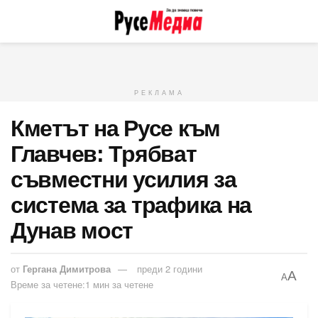
РЕКЛАМА
Кметът на Русе към
Главчев: Трябват
съвместни усилия за
система за трафика на
Дунав мост
от
Гергана Димитрова
преди 2 години
A
A
Време за четене:1 мин за четене