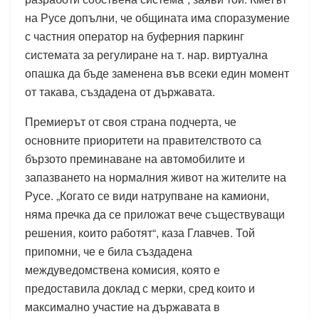
на Русе допълни, че общината има споразумение
с частния оператор на буферния паркинг
системата за регулиране на т. нар. виртуална
опашка да бъде заменена във всеки един момент
от такава, създадена от държавата.
Премиерът от своя страна подчерта, че
основните приоритети на правителството са
бързото преминаване на автомобилите и
запазването на нормалния живот на жителите на
Русе. „Когато се види натрупване на камиони,
няма пречка да се приложат вече съществуващи
решения, които работят“, каза Главчев. Той
припомни, че е била създадена
междуведомствена комисия, която е
предоставила доклад с мерки, сред които и
максимално участие на държавата в