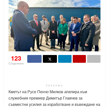
123
Споделяния
РЕКЛАМА
Кметът на Русе Пенчо Милков апелира към
служебния премиер Димитър Главчев за
съвместни усилия за изработване и въвеждане на