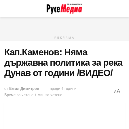
РЕКЛАМА
Кап.Каменов: Няма
държавна политика за река
Дунав от години /ВИДЕО/
от
Емил Димитров
преди 4 години
A
A
Време за четене:1 мин за четене