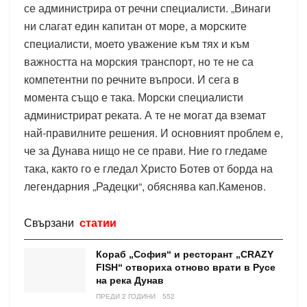
се администрира от речни специалисти. „Винаги
ни слагат един капитан от море, а морските
специалисти, моето уважение към тях и към
важността на морския транспорт, но те не са
компетентни по речните въпроси. И сега в
момента също е така. Морски специалисти
администрират реката. А те не могат да вземат
най-правилните решения. И основният проблем е,
че за Дунава нищо не се прави. Ние го гледаме
така, както го е гледал Христо Ботев от борда на
легендарния „Радецки“, обяснява кап.Каменов.
Свързани
статии
Кораб „София“ и ресторант „CRAZY
FISH“ отвориха отново врати в Русе
на река Дунав
ПРЕДИ 2 ГОДИНИ
552