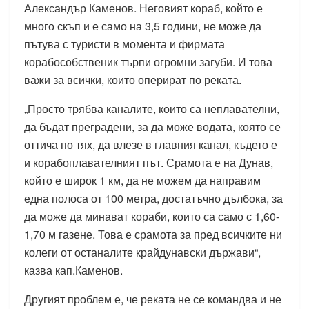
Александър Каменов. Неговият кораб, който е
много скъп и е само на 3,5 години, не може да
пътува с туристи в момента и фирмата
корабособственик търпи огромни загуби. И това
важи за всички, които оперират по реката.
„Просто трябва каналите, които са неплавателни,
да бъдат преградени, за да може водата, която се
оттича по тях, да влезе в главния канал, където е
и корабоплавателният път. Срамота е на Дунав,
който е широк 1 км, да не можем да направим
една полоса от 100 метра, достатъчно дълбока, за
да може да минават кораби, които са само с 1,60-
1,70 м газене. Това е срамота за пред всичките ни
колеги от останалите крайдунавски държави“,
казва кап.Каменов.
Другият проблем е, че реката не се командва и не