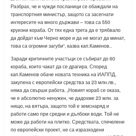
Разбрах, че и чужди посланици се обаждали на
транспортния министър, защото са засегнати
интересите на много държави – това са 550
круизни кораба. От тях една трета да е трябвало
да дойдат към Черно море и да не могат да минат,
това са огромни загуби“, казва кап.Каменов..
Заради критичните участъци се събират до 60
кораба, които чакат да се драгира. Според
кап.Каменов обаче новата техника на ИАППД,
закупена с европейски средства за 23 млн.лв.,
няма да свърши работа. „Новият кораб се оказа,
че е абсолютно ненужен, че дадохме 23 млн. за
нищо, на вятъра, защото той е земснаряд и
работи само при средни и дълбоки води. Той не
може да работи на плитко. Средствата, спечелени
по европейски проект, не са изразходени