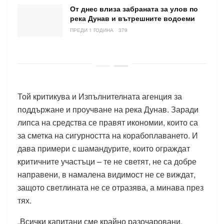
От днес влиза забраната за улов по
река Дунав и вътрешните водоеми
ПРЕДИ 1 ГОДИНА
379
Той критикува и Изпълнителната агенция за
поддържане и проучване на река Дунав. Заради
липса на средства се правят икономии, които са
за сметка на сигурността на корабоплаването. И
дава примери с шамандурите, които ограждат
критичните участъци – те не светят, не са добре
направени, в намалена видимост не се виждат,
защото светлината не се отразява, а минава през
тях.
„Всички капитани сме крайно разочаровани.