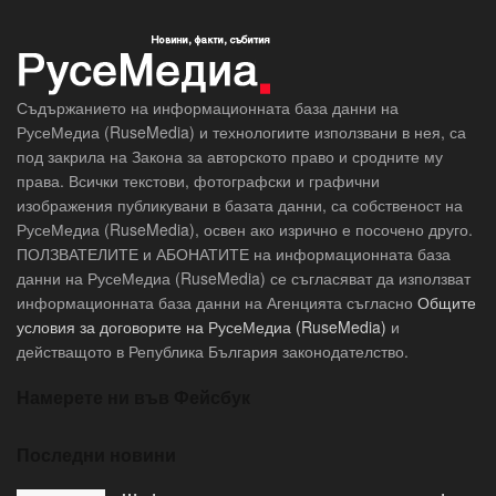
Съдържанието на информационната база данни на
РусеМедиа (RuseMedia) и технологиите използвани в нея, са
под закрила на Закона за авторското право и сродните му
права. Всички текстови, фотографски и графични
изображения публикувани в базата данни, са собственост на
РусеМедиа (RuseMedia), освен ако изрично е посочено друго.
ПОЛЗВАТЕЛИТЕ и АБОНАТИТЕ на информационната база
данни на РусеМедиа (RuseMedia) се съгласяват да използват
информационната база данни на Агенцията съгласно
Общите
условия за договорите на РусеМедиа (RuseMedia)
и
действащото в Република България законодателство.
Намерете ни във Фейсбук
Последни новини