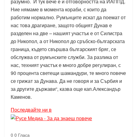
разумно. И тук вече е и отговорността на ИАППД.
Ние нямаме в момента кораби, с които да
работим нормално. Румънците искат да поемат от
нас това драгиране, защото общият Дунав е
разделен на две – нашият участък е от Силистра
до Никопол, а от Никопол до сръбско-българската
граница, където свършва българският бряг, се
обслужва от румънските служби. За разлика от
нас, техният участък е много добре регулиран, с
90 процента светещи шамандури, те много повече
се грижат за Дунава. Да не говоря и за Сърбия и
за другите държави“, казва още кап.Александър
Каменов.
Последвайте ни в
0
0
Гласа