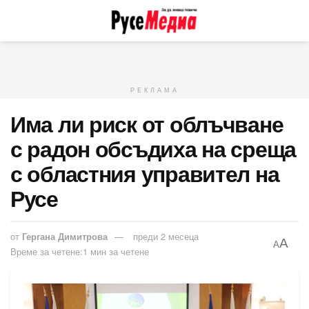
РЕКЛАМА
Има ли риск от облъчване
с радон обсъдиха на среща
с областния управител на
Русе
от
Гергана Димитрова
преди 2 месеца
A
A
Време за четене:1 мин за четене