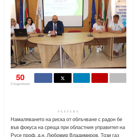
50
Споделяния
РЕКЛАМА
Намаляването на риска от облъчване с радон бе
във фокуса на среща при областния управител на
Русе проф. д.н. Любомир Владимиров. Този газ