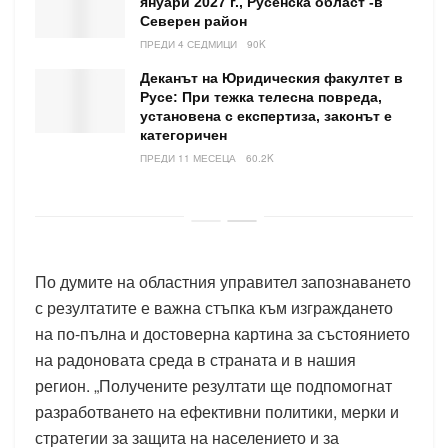
януари 2027 г., Русенска област -в
Северен район
ПРЕДИ 4 СЕДМИЦИ
90K
Деканът на Юридическия факултет в
Русе: При тежка телесна повреда,
установена с експертиза, законът е
категоричен
ПРЕДИ 11 МЕСЕЦА
60.2K
По думите на областния управител запознаването
с резултатите е важна стъпка към изграждането
на по-пълна и достоверна картина за състоянието
на радоновата среда в страната и в нашия
регион. „Получените резултати ще подпомогнат
разработването на ефективни политики, мерки и
стратегии за защита на населението и за