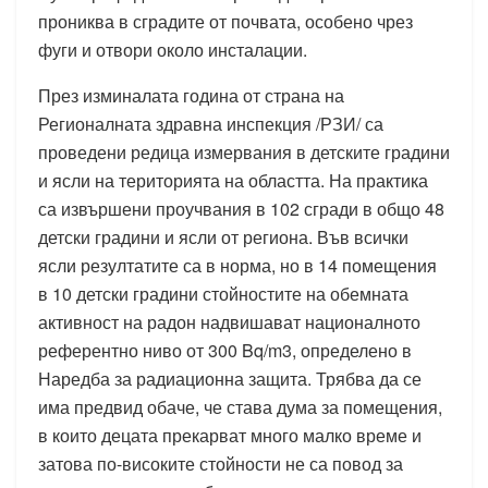
прониква в сградите от почвата, особено чрез
фуги и отвори около инсталации.
През изминалата година от страна на
Регионалната здравна инспекция /РЗИ/ са
проведени редица измервания в детските градини
и ясли на територията на областта. На практика
са извършени проучвания в 102 сгради в общо 48
детски градини и ясли от региона. Във всички
ясли резултатите са в норма, но в 14 помещения
в 10 детски градини стойностите на обемната
активност на радон надвишават националното
референтно ниво от 300 Bq/m3, определено в
Наредба за радиационна защита. Трябва да се
има предвид обаче, че става дума за помещения,
в които децата прекарват много малко време и
затова по-високите стойности не са повод за