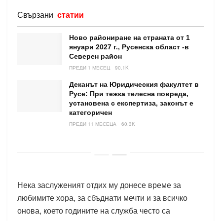
Свързани
статии
Ново райониране на страната от 1
януари 2027 г., Русенска област -в
Северен район
ПРЕДИ 1 МЕСЕЦ
90.1K
Деканът на Юридическия факултет в
Русе: При тежка телесна повреда,
установена с експертиза, законът е
категоричен
ПРЕДИ 11 МЕСЕЦА
60.3K
Нека заслуженият отдих му донесе време за
любимите хора, за сбъднати мечти и за всичко
онова, което годините на служба често са