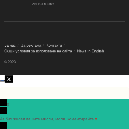
АВГУСТ 8, 2026
За нас
За реклама
Контакти
Общи условия за използване на сайта
News in Еnglish
© 2023
0
Аз бих желал вашите мисли, моля, коментирайте.
x