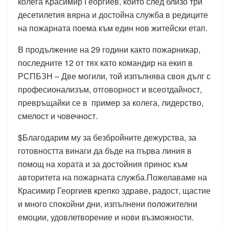
колега Красимир Георгиев, който след близо три
десетилетия вярна и достойна служба в редиците
на пожарната поема към един нов житейски етап.
В продължение на 29 години както пожарникар,
последните 12 от тях като командир на екип в
РСПБЗН – Две могили, той изпълнява своя дълг с
професионализъм, отговорност и всеотдайност,
превръщайки се в пример за колега, лидерство,
смелост и човечност.
$Благодарим му за безбройните дежурства, за
готовността винаги да бъде на първа линия в
помощ на хората и за достойния принос към
авторитета на пожарната служба.Пожелаваме на
Красимир Георгиев крепко здраве, радост, щастие
и много спокойни дни, изпълнени положителни
емоции, удовлетворение и нови възможности.