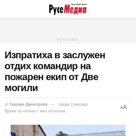
РЕКЛАМА
Изпратиха в заслужен
отдих командир на
пожарен екип от Две
могили
от
Гергана Димитрова
преди 2 месеца
A
A
Време за четене:1 мин за четене