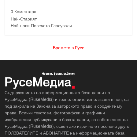
0
Коментара
Най-Старият
Най-нови
Повечето Гласували
Времето в Русе
Съдържанието на информационната база данни на
РусеМедиа (RuseMedia) и технологиите използвани в нея, са
под закрила на Закона за авторското право и сродните му
права. Всички текстови, фотографски и графични
изображения публикувани в базата данни, са собственост на
РусеМедиа (RuseMedia), освен ако изрично е посочено друго.
ПОЛЗВАТЕЛИТЕ и АБОНАТИТЕ на информационната база