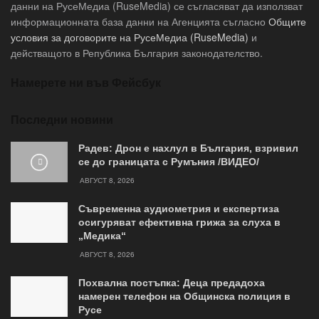
данни на РусеМедиа (RuseMedia) се съгласяват да използват
информационната база данни на Агенцията съгласно
Общите
условия за договорите на РусеМедиа (RuseMedia)
и
действащото в Република България законодателство.
Намерете ни във Фейсбук
Последни новини
Радев: Дрон е нахлул в България, взривил
се до границата с Румъния /ВИДЕО/
АВГУСТ 8, 2026
Съвременна аудиометрия и експертиза
осигуряват ефективна грижа за слуха в
„Медика“
АВГУСТ 8, 2026
Похвална постъпка: Деца предадоха
намерен телефон на Общинска полиция в
Русе