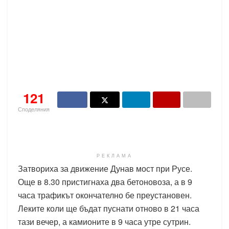
121
Споделяния
РЕКЛАМА
Затвориха за движение Дунав мост при Русе.
Още в 8.30 пристигнаха два бетоновоза, а в 9
часа трафикът окончателно бе преустановен.
Леките коли ще бъдат пуснати отново в 21 часа
тази вечер, а камионите в 9 часа утре сутрин.