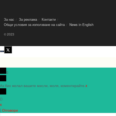
За нас
За реклама
Контакти
Общи условия за използване на сайта
News in Еnglish
© 2023
0
Аз бих желал вашите мисли, моля, коментирайте.
x
(
)
x
|
Отговори