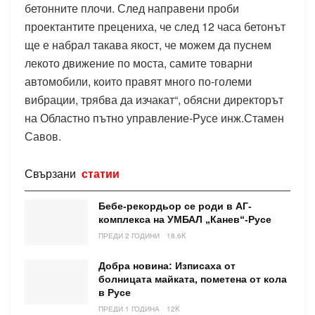
бетонните плочи. След направени проби
проектантите прецениха, че след 12 часа бетонът
ще е набрал такава якост, че можем да пуснем
лекото движение по моста, самите товарни
автомобили, които правят много по-големи
вибрации, трябва да изчакат“, обясни директорът
на Областно пътно управление-Русе инж.Стамен
Савов.
Свързани
статии
Бебе-рекордьор се роди в АГ-
комплекса на УМБАЛ „Канев“-Русе
ПРЕДИ 2 ГОДИНИ
18.6K
Добра новина: Изписаха от
болницата майката, пометена от кола
в Русе
ПРЕДИ 1 ГОДИНА
12K