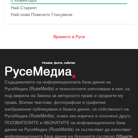
0
Коментара
Най-Старият
Най-нови
Повечето Гласували
Времето в Русе
Съдържанието на информационната база данни на
РусеМедиа (RuseMedia) и технологиите използвани в нея, са
под закрила на Закона за авторското право и сродните му
права. Всички текстови, фотографски и графични
изображения публикувани в базата данни, са собственост на
РусеМедиа (RuseMedia), освен ако изрично е посочено друго.
ПОЛЗВАТЕЛИТЕ и АБОНАТИТЕ на информационната база
данни на РусеМедиа (RuseMedia) се съгласяват да използват
информационната база данни на Агенцията съгласно
Общите