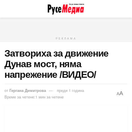
РЕКЛАМА
Затвориха за движение
Дунав мост, няма
напрежение /ВИДЕО/
от
Гергана Димитрова
преди 1 година
A
A
Време за четене:1 мин за четене