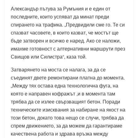
Александър пътува за Румъния и е един от
последните, които успяват да минат преди
спирането на трафика. „Предвидили сме го. Те си
спазват часовете, в които казват, че мостът ще
бъде затворен и всичко е наред. Ако се наложи,
имахме готовност с алтернативни маршрути през
Свищов или Силистра“, каза той.
Затварянето на моста се налага, за да се
съединят двете ремонтирани платна до момента.
„Между тях остава една технологична фуга, на
която е направен кофражът ,и в момента там
трябва да се излее свързващият бетон. Поради
техническите изисквания за набиране на якост на
този бетон, докато това нещо се случи, трябва да
спрем движението, за да можем да гарантираме
качествена работа и здрава връзка между