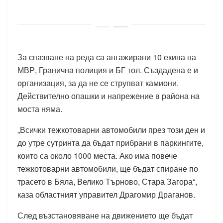
За спазване на реда са ангажирани 10 екипа на
МВР, Гранична полиция и БГ тол. Създадена е и
организация, за да не се струпват камиони.
Действително опашки и напрежение в района на
моста няма.
„Всички тежкотоварни автомобили през този ден и
до утре сутринта да бъдат прибрани в паркингите,
които са около 1000 места. Ако има повече
тежкотоварни автомобили, ще бъдат спиране по
трасето в Бяла, Велико Търново, Стара Загора“,
каза областният управител Драгомир Драганов.
След възстановяване на движението ще бъдат