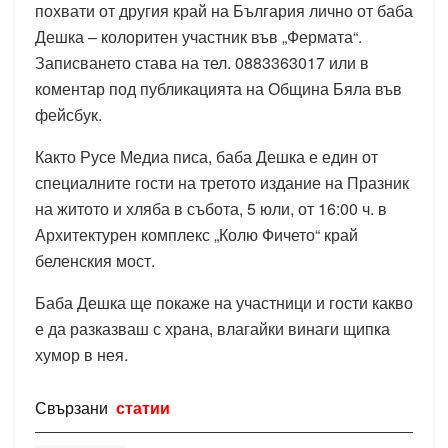
похвати от другия край на България лично от баба
Дешка – колоритен участник във „Фермата“.
Записването става на тел. 0883363017 или в
коментар под публикацията на Община Бяла във
фейсбук.
Както Русе Медиа писа, баба Дешка е един от
специалните гости на третото издание на Празник
на житото и хляба в събота, 5 юли, от 16:00 ч. в
Архитектурен комплекс „Колю Фичето“ край
беленския мост.
Баба Дешка ще покаже на участници и гости какво
е да разказваш с храна, влагайки винаги щипка
хумор в нея.
Свързани
статии