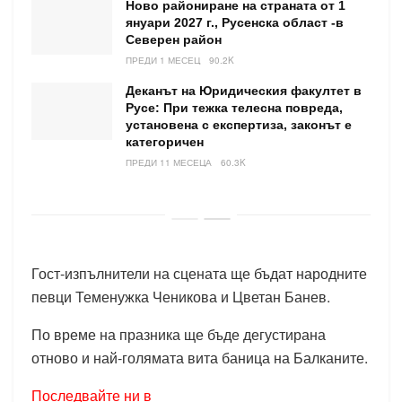
Ново райониране на страната от 1
януари 2027 г., Русенска област -в
Северен район
ПРЕДИ 1 МЕСЕЦ
90.2K
Деканът на Юридическия факултет в
Русе: При тежка телесна повреда,
установена с експертиза, законът е
категоричен
ПРЕДИ 11 МЕСЕЦА
60.3K
Гост-изпълнители на сцената ще бъдат народните
певци Теменужка Ченикова и Цветан Банев.
По време на празника ще бъде дегустирана
отново и най-голямата вита баница на Балканите.
Последвайте ни в