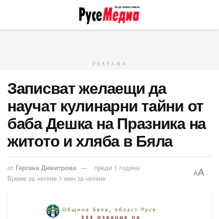
РЕКЛАМА
Записват желаещи да
научат кулинарни тайни от
баба Дешка на Празника на
житото и хляба в Бяла
от
Гергана Димитрова
преди 1 година
A
A
Време за четене:1 мин за четене