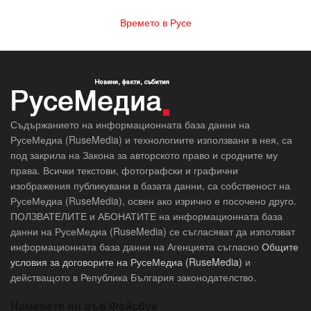
Времето в Русе
Съдържанието на информационната база данни на
РусеМедиа (RuseMedia) и технологиите използвани в нея, са
под закрила на Закона за авторското право и сродните му
права. Всички текстови, фотографски и графични
изображения публикувани в базата данни, са собственост на
РусеМедиа (RuseMedia), освен ако изрично е посочено друго.
ПОЛЗВАТЕЛИТЕ и АБОНАТИТЕ на информационната база
данни на РусеМедиа (RuseMedia) се съгласяват да използват
информационната база данни на Агенцията съгласно
Общите
условия за договорите на РусеМедиа (RuseMedia)
и
действащото в Република България законодателство.
Намерете ни във Фейсбук