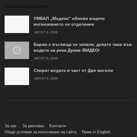
Последни новини
УМБАЛ „Медика“ обнови изцяло
интензивното си отделение
АВГУСТ 6, 2026
Баржа с въглища се запали, докато чака във
водите на река Дунав /ВИДЕО/
АВГУСТ 6, 2026
Спират водата в част от Две могили
АВГУСТ 6, 2026
За нас
За реклама
Контакти
Общи условия за използване на сайта
News in Еnglish