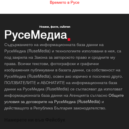
Времето в Русе
Съдържанието на информационната база данни на
РусеМедиа (RuseMedia) и технологиите използвани в нея, са
под закрила на Закона за авторското право и сродните му
права. Всички текстови, фотографски и графични
изображения публикувани в базата данни, са собственост на
РусеМедиа (RuseMedia), освен ако изрично е посочено друго.
ПОЛЗВАТЕЛИТЕ и АБОНАТИТЕ на информационната база
данни на РусеМедиа (RuseMedia) се съгласяват да използват
информационната база данни на Агенцията съгласно
Общите
условия за договорите на РусеМедиа (RuseMedia)
и
действащото в Република България законодателство.
Намерете ни във Фейсбук