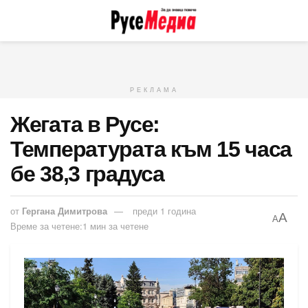
РЕКЛАМА
Жегата в Русе:
Температурата към 15 часа
бе 38,3 градуса
от
Гергана Димитрова
преди 1 година
A
A
Време за четене:1 мин за четене