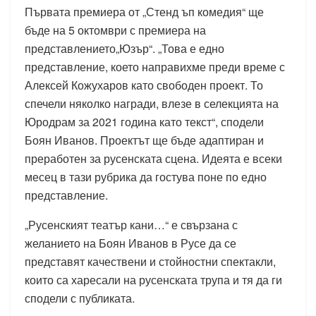
Първата премиера от „Стенд ъп комедия“ ще
бъде на 5 октомври с премиера на
представлението„Юзър“. „Това е едно
представление, което направихме преди време с
Алексей Кожухаров като свободен проект. То
спечели няколко награди, влезе в селекцията на
Юродрам за 2021 година като текст“, сподели
Боян Иванов. Проектът ще бъде адаптиран и
преработен за русенската сцена. Идеята е всеки
месец в тази рубрика да гостува поне по едно
представление.
„Русенският театър кани…“ е свързана с
желанието на Боян Иванов в Русе да се
представят качествени и стойностни спектакли,
които са харесали на русенската трупа и тя да ги
сподели с публиката.