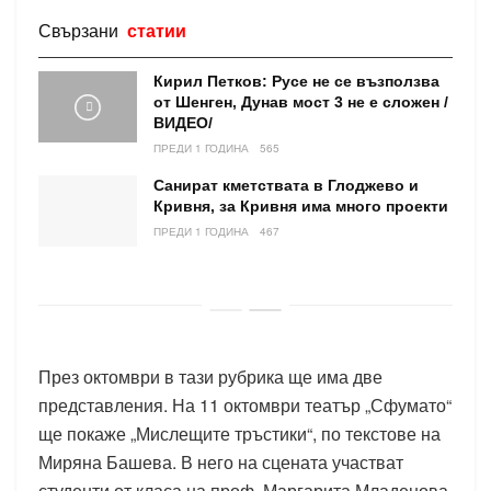
Свързани
статии
Кирил Петков: Русе не се възползва
от Шенген, Дунав мост 3 не е сложен /
ВИДЕО/
ПРЕДИ 1 ГОДИНА
565
Санират кметствата в Глоджево и
Кривня, за Кривня има много проекти
ПРЕДИ 1 ГОДИНА
467
През октомври в тази рубрика ще има две
представления. На 11 октомври театър „Сфумато“
ще покаже „Мислещите тръстики“, по текстове на
Миряна Башева. В него на сцената участват
студенти от класа на проф. Маргарита Младенова