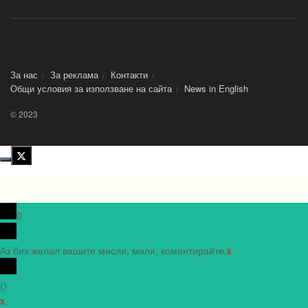
За нас
За реклама
Контакти
Общи условия за използване на сайта
News in Еnglish
© 2023
0
Аз бих желал вашите мисли, моля, коментирайте.
x
(
)
x