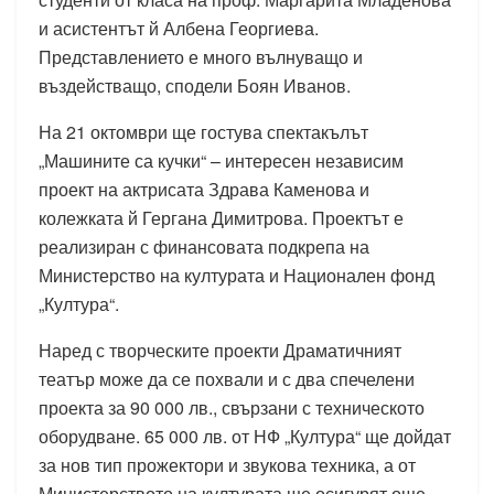
и асистентът й Албена Георгиева.
Представлението е много вълнуващо и
въздействащо, сподели Боян Иванов.
На 21 октомври ще гостува спектакълът
„Машините са кучки“ – интересен независим
проект на актрисата Здрава Каменова и
колежката й Гергана Димитрова. Проектът е
реализиран с финансовата подкрепа на
Министерство на културата и Национален фонд
„Култура“.
Наред с творческите проекти Драматичният
театър може да се похвали и с два спечелени
проекта за 90 000 лв., свързани с техническото
оборудване. 65 000 лв. от НФ „Култура“ ще дойдат
за нов тип прожектори и звукова техника, а от
Министерството на културата ще осигурят още