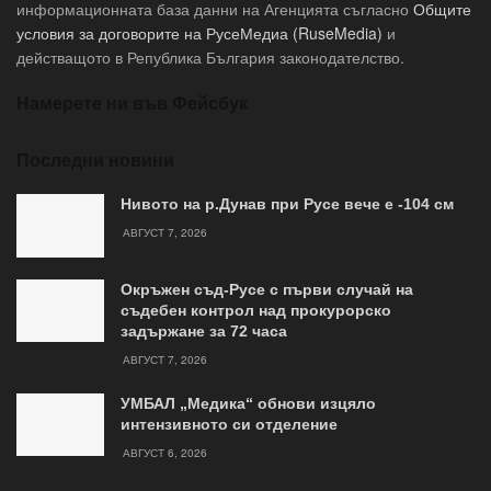
информационната база данни на Агенцията съгласно
Общите
условия за договорите на РусеМедиа (RuseMedia)
и
действащото в Република България законодателство.
Намерете ни във Фейсбук
Последни новини
Нивото на р.Дунав при Русе вече е -104 см
АВГУСТ 7, 2026
Окръжен съд-Русе с първи случай на
съдебен контрол над прокурорско
задържане за 72 часа
АВГУСТ 7, 2026
УМБАЛ „Медика“ обнови изцяло
интензивното си отделение
АВГУСТ 6, 2026