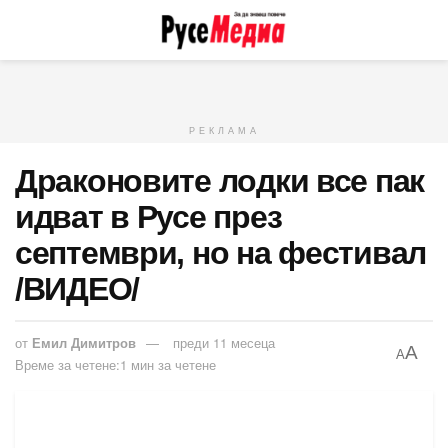
РЕКЛАМА
Драконовите лодки все пак
идват в Русе през
септември, но на фестивал
/ВИДЕО/
от
Емил Димитров
преди 11 месеца
A
A
Време за четене:1 мин за четене