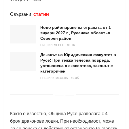
Свързани
статии
Ново райониране на страната от 1
януари 2027 г., Русенска област -в
Северен район
ПРЕДИ 1 МЕСЕЦ
90.1K
Деканът на Юридическия факултет в
Русе: При тежка телесна повреда,
установена с експертиза, законът е
категоричен
ПРЕДИ 11 МЕСЕЦА
60.3K
Както е известно, Община Русе разполага с 4
броя драконови лодки. При необходимост, може
да се поиска съдействие от останалите български