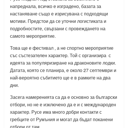
напреднала, всичко е изградено, базата за
настаняване също е изрисувана с подходящи
мотиви. Предстои да се уточни логистиката и
подробностите, свързани с провеждането на
самото мероприятие.
Това ще е фестивал , а не спортно мероприятие
със състезателен характер. Той с организира с
идеята за популяризиране на драконовите лодки.
Датата, която се планира, е около 27 септември и
най-вероятно събитието ще е в рамките на два
дни.
Засега намеренията са да е основно за български
отбори, но не е изключено да е и с международен
характер. Русе има много добри контакти с
гребците от Румъния и могат да бъдат поканени
отбори от там.