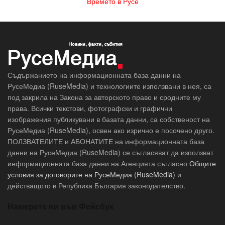
Времето в Русе
Съдържанието на информационната база данни на
РусеМедиа (RuseMedia) и технологиите използвани в нея, са
под закрила на Закона за авторското право и сродните му
права. Всички текстови, фотографски и графични
изображения публикувани в базата данни, са собственост на
РусеМедиа (RuseMedia), освен ако изрично е посочено друго.
ПОЛЗВАТЕЛИТЕ и АБОНАТИТЕ на информационната база
данни на РусеМедиа (RuseMedia) се съгласяват да използват
информационната база данни на Агенцията съгласно
Общите
условия за договорите на РусеМедиа (RuseMedia)
и
действащото в Република България законодателство.
Намерете ни във Фейсбук