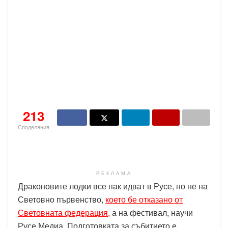
213
Споделяния
РЕКЛАМА
Драконовите лодки все пак идват в Русе, но не на
Световно първенство,
което бе отказано от
Световната федерация,
а на фестивал, научи
Русе Медиа. Подготовката за събитието е