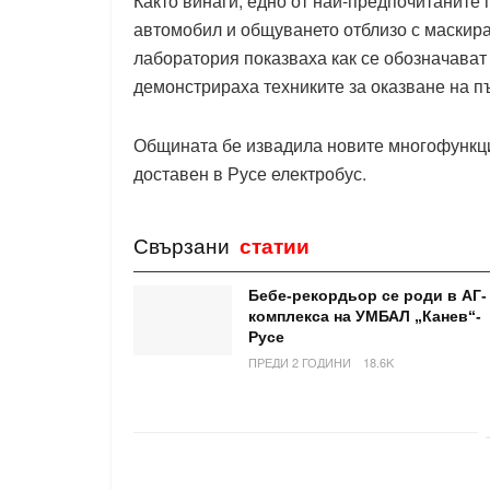
Както винаги, едно от най-предпочитанит
автомобил и общуването отблизо с маскир
лаборатория показваха как се обозначават 
демонстрираха техниките за оказване на 
Общината бе извадила новите многофункц
доставен в Русе електробус.
Свързани
статии
Бебе-рекордьор се роди в АГ-
комплекса на УМБАЛ „Канев“-
Русе
ПРЕДИ 2 ГОДИНИ
18.6K