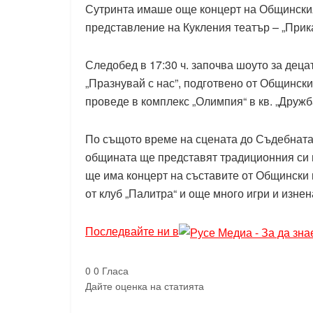
Сутринта имаше още концерт на Общинския 
представление на Кукления театър – „Прик
Следобед в 17:30 ч. започва шоуто за деца
„Празнувай с нас”, подготвено от Общинския
проведе в комплекс „Олимпия“ в кв. „Дружб
По същото време на сцената до Съдебната 
общината ще представят традиционния си г
ще има концерт на съставите от Общински 
от клуб „Палитра“ и още много игри и изнен
Последвайте ни в
0
0
Гласа
Дайте оценка на статията