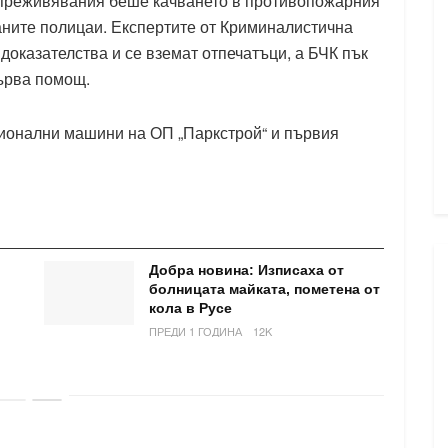
е преживявания беше качването в противопожарния
аните полицаи. Експертите от Криминалистична
доказателства и се вземат отпечатъци, а БЧК пък
първа помощ.
ионални машини на ОП „Паркстрой“ и първия
Добра новина: Изписаха от
болницата майката, пометена от
кола в Русе
ПРЕДИ 1 ГОДИНА
12K