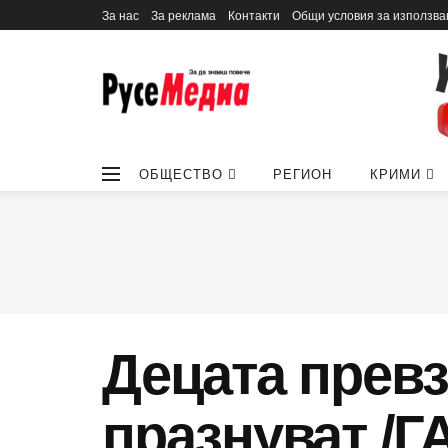
За нас
За реклама
Контакти
Общи условия за използва
ОБЩЕСТВО
РЕГИОН
КРИМИ
Децата превз
празнуват /