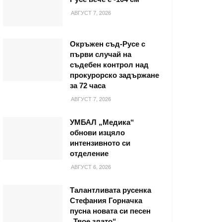
АВГУСТ 7, 2026
Окръжен съд-Русе с
първи случай на
съдебен контрол над
прокурорско задържане
за 72 часа
АВГУСТ 7, 2026
УМБАЛ „Медика“
обнови изцяло
интензивното си
отделение
АВГУСТ 6, 2026
Талантливата русенка
Стефания Горначка
пусна новата си песен
„Твое злато“