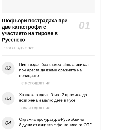
Шофьори пострадаха при
две катастрофи с
участието на тирове в
Русенско
1138 СПОДЕЛЯНИЯ
Пиян водач без книжка в Бяла опитал
при ареста да вземе оръжията на
полицаите
818 СПОДЕЛЯНИЯ
Хванаха водач с близо 2 промила да
вози жена и малко дете в Русе
386 СПОДЕЛЯНИЯ
Окръжна прокуратура-Русе обвини
8 души от акцията с фентанила за ОПГ