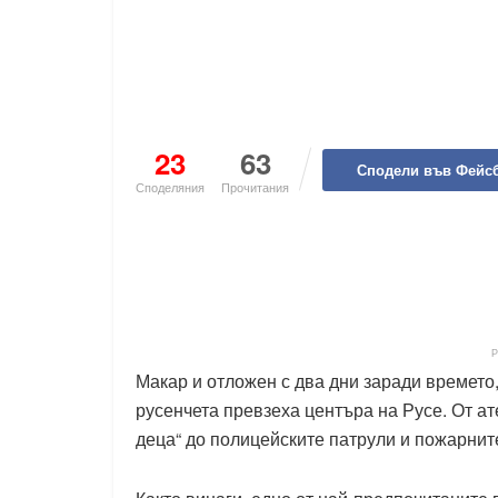
23
63
Сподели във Фейс
Споделяния
Прочитания
Макар и отложен с два дни заради времето,
русенчета превзеха центъра на Русе. От ат
деца“ до полицейските патрули и пожарнит