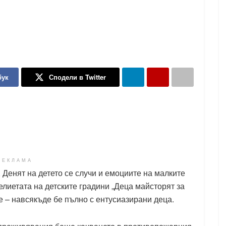
бук
Сподели в Twitter
РЕКЛАМА
 Денят на детето се случи и емоциите на малките
елиетата на детските градини „Деца майсторят за
е – навсякъде бе пълно с ентусиазирани деца.