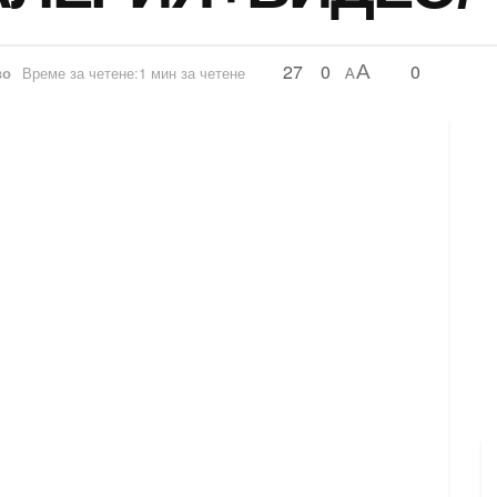
27
0
0
A
во
Време за четене:1 мин за четене
A