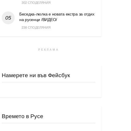
302 СПОДЕЛЯНИЯ
Беседка-люлка е новата екстра за отдих
на русенци /ВИДЕО/
238 СПОДЕЛЯНИЯ
РЕКЛАМА
Намерете ни във Фейсбук
Времето в Русе