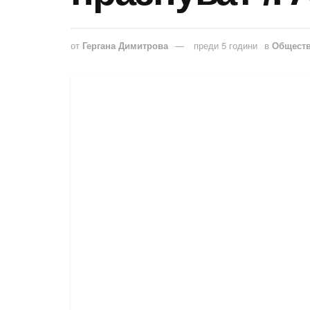
от
Гергана Димитрова
преди 5 години
в
Общест