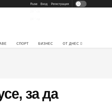
Ruse
Вход
Регистрация
28
°
сб
28
°
нд
АВЕ
СПОРТ
БИЗНЕС
ОТ ДНЕС
се, за да