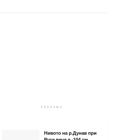
РЕКЛАМА
Нивото на р.Дунав при
Русе вече е -104 см