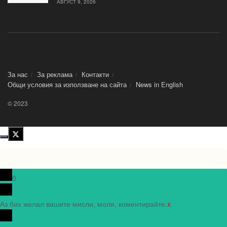
АВГУСТ 9, 2026
За нас
За реклама
Контакти
Общи условия за използване на сайта
News in Еnglish
© 2023
0
Аз бих желал вашите мисли, моля, коментирайте.
x