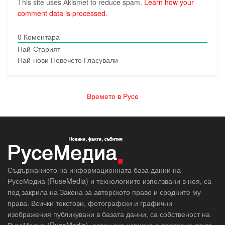
This site uses Akismet to reduce spam.
Learn how your
comment data is processed.
0
Коментара
Най-Старият
Най-нови
Повечето Гласували
Времето в Русе
Съдържанието на информационната база данни на
РусеМедиа (RuseMedia) и технологиите използвани в нея, са
под закрила на Закона за авторското право и сродните му
права. Всички текстови, фотографски и графични
изображения публикувани в базата данни, са собственост на
РусеМедиа (RuseMedia), освен ако изрично е посочено друго.