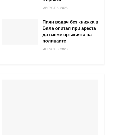
АВГУСТ 6, 2026
Пиян водач без книжка в
Бяла опитал при ареста
да вземе оръжията на
полицаите
АВГУСТ 6, 2026