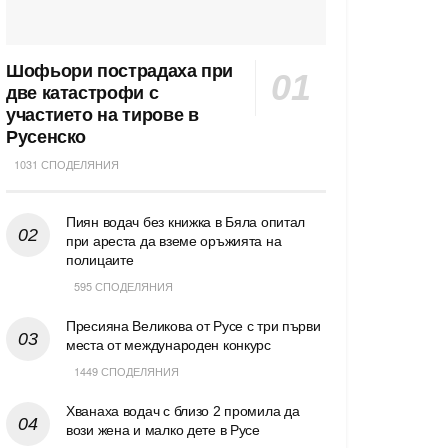
Шофьори пострадаха при
две катастрофи с
участието на тирове в
Русенско
1031 СПОДЕЛЯНИЯ
Пиян водач без книжка в Бяла опитал
при ареста да вземе оръжията на
полицаите
595 СПОДЕЛЯНИЯ
Пресияна Великова от Русе с три първи
места от международен конкурс
1449 СПОДЕЛЯНИЯ
Хванаха водач с близо 2 промила да
вози жена и малко дете в Русе