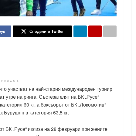
бук
Сподели в Twitter
РЕКЛАМА
ито участват на най-стария международен турнир
ат утре на ринга. Състезателят на БК „Русе“
тегория 60 кг, а боксьорът от БК „Локомотив“
 Бурушян в категория 63,5 кг.
от БК „Русе“ излиза на 28 февруари при жените