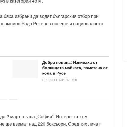
з в категория 48 кг.
 бяха избрани да водят българския отбор при
ят шампион Радо Росенов носеше и националното
Добра новина: Изписаха от
болницата майката, пометена от
кола в Русе
ПРЕДИ 1 ГОДИНА
12K
до 2 март в зала „София“. Интересът към
ие ще вземат над 220 боксьори. Сред тях личат