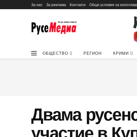
За нас
За реклама
Контакти
Общи условия за използва
ОБЩЕСТВО
РЕГИОН
КРИМИ
Двама русенс
участие в Ку