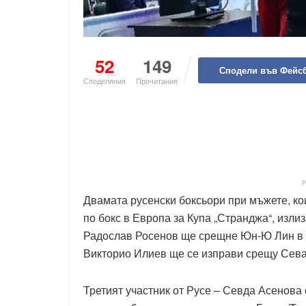
52
149
Сподели във Фейс
Споделяния
Прочитания
Двамата русенски боксьори при мъжете, ко
по бокс в Европа за Купа „Странджа“, излиз
Радослав Росенов ще срещне Юн-Ю Лин в ка
Викторио Илиев ще се изправи срещу Севак
Третият участник от Русе – Севда Асенова 