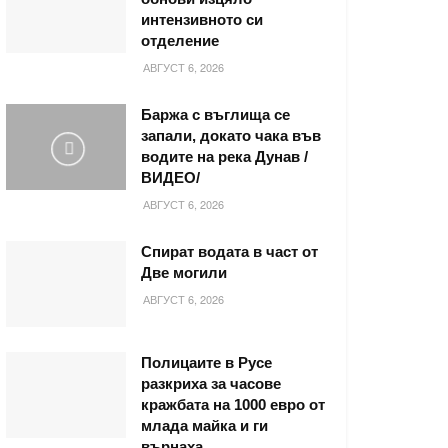
интензивното си
отделение
АВГУСТ 6, 2026
Баржа с въглища се
запали, докато чака във
водите на река Дунав /
ВИДЕО/
АВГУСТ 6, 2026
Спират водата в част от
Две могили
АВГУСТ 6, 2026
Полицаите в Русе
разкриха за часове
кражбата на 1000 евро от
млада майка и ги
върнаха