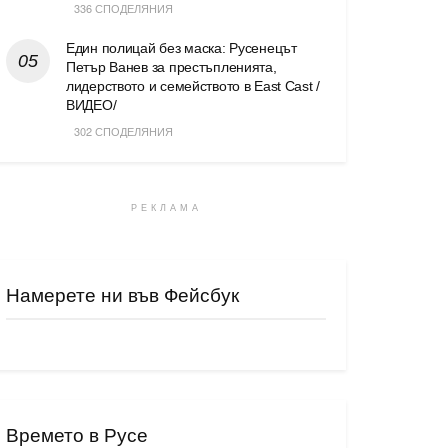
336 СПОДЕЛЯНИЯ
Един полицай без маска: Русенецът
Петър Ванев за престъпленията,
лидерството и семейството в East Cast /
ВИДЕО/
302 СПОДЕЛЯНИЯ
РЕКЛАМА
Намерете ни във Фейсбук
Времето в Русе