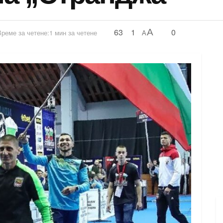
63
1
0
A
Време за четене:1 мин за четене
A