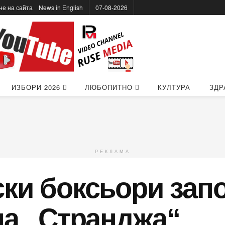
не на сайта
News in Еnglish
07-08-2026
ИЗБОРИ 2026
ЛЮБОПИТНО
КУЛТУРА
ЗДР
РЕКЛАМА
ки боксьори запо
па „Странджа“