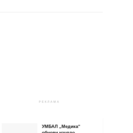
РЕКЛАМА
УМБАЛ „Медика“
обнови изцяло