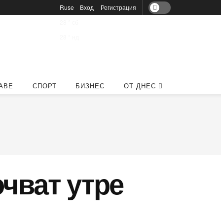
Ruse
Вход
Регистрация
28
°
сб
28
°
нд
АВЕ
СПОРТ
БИЗНЕС
ОТ ДНЕС
чват утре