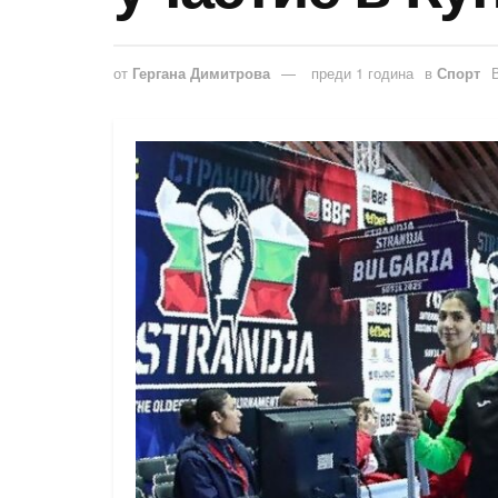
от
Гергана Димитрова
преди 1 година
в
Спорт