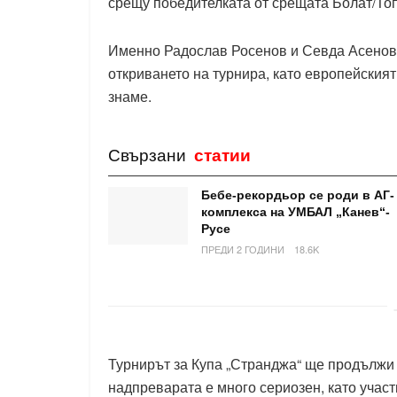
срещу победителката от срещата Болат/Топу
Именно Радослав Росенов и Севда Асенова
откриването на турнира, като европейски
знаме.
Свързани
статии
Бебе-рекордьор се роди в АГ-
комплекса на УМБАЛ „Канев“-
Русе
ПРЕДИ 2 ГОДИНИ
18.6K
Турнирът за Купа „Странджа“ ще продължи 
надпреварата е много сериозен, като участ