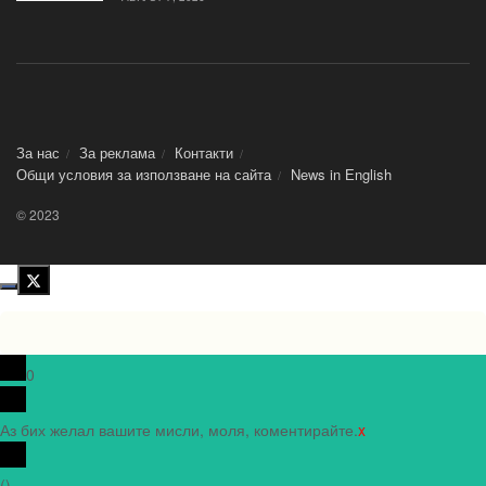
За нас
За реклама
Контакти
Общи условия за използване на сайта
News in Еnglish
© 2023
0
Аз бих желал вашите мисли, моля, коментирайте.
x
(
)