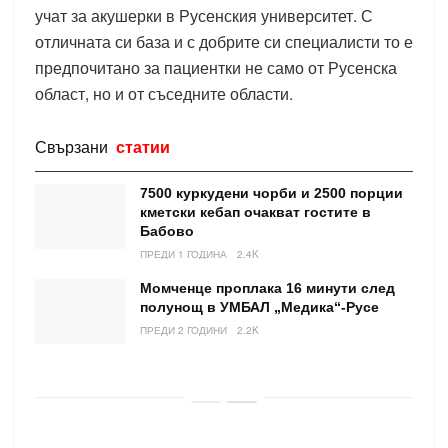
учат за акушерки в Русенския университет. С
отличната си база и с добрите си специалисти то е
предпочитано за пациентки не само от Русенска
област, но и от съседните области.
Свързани
статии
7500 куркудени чорби и 2500 порции
кметски кебап очакват гостите в
Бабово
ПРЕДИ 1 ГОДИНА
2.4K
Момченце проплака 16 минути след
полунощ в УМБАЛ „Медика“-Русе
ПРЕДИ 2 ГОДИНИ
2.2K