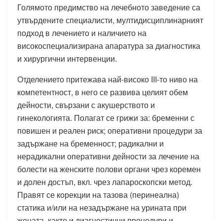
Голямото предимство на лечебното заведение са
утвърдените специалисти, мултидисциплинарният
подход в лечението и наличието на
високоспециализирана апаратура за диагностика
и хирургични интервенции.
Отделението притежава най-високо III-то ниво на
компетентност, в него се развива целият обем
дейности, свързани с акушерството и
гинекологията. Полагат се грижи за: бременни с
повишен и реален риск; оперативни процедури за
задържане на бременност; радикални и
нерадикални оперативни дейности за лечение на
болести на женските полови органи чрез коремен
и долен достъп, вкл. чрез лапароскопски метод.
Правят се корекции на тазова (перинеална)
статика и/или на незадържане на урината при
жената, както и диагностични процедури и