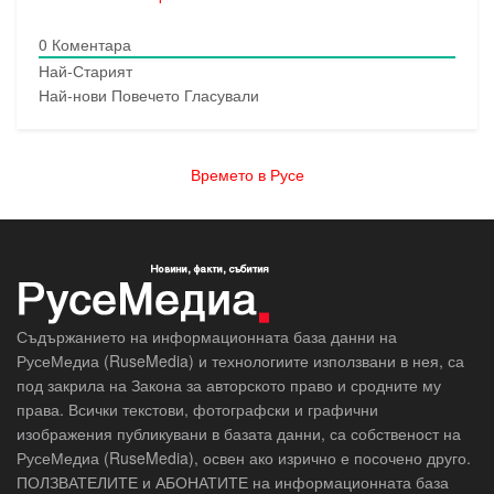
0
Коментара
Най-Старият
Най-нови
Повечето Гласували
Времето в Русе
Съдържанието на информационната база данни на
РусеМедиа (RuseMedia) и технологиите използвани в нея, са
под закрила на Закона за авторското право и сродните му
права. Всички текстови, фотографски и графични
изображения публикувани в базата данни, са собственост на
РусеМедиа (RuseMedia), освен ако изрично е посочено друго.
ПОЛЗВАТЕЛИТЕ и АБОНАТИТЕ на информационната база