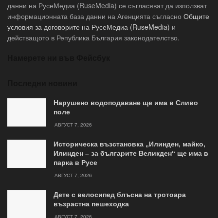
данни на РусеМедиа (RuseMedia) се съгласяват да използват
информационната база данни на Агенцията съгласно
Общите
условия за договорите на РусеМедиа (RuseMedia)
и
действащото в Република България законодателство.
Намерете ни във Фейсбук
Последни новини
Нарушено водоподаване ще има в Сливо
поле
АВГУСТ 7, 2026
Историческа възстановка „Илинден, майко,
Илинден – за българите Великден“ ще има в
парка в Русе
АВГУСТ 7, 2026
Дете с велосипед блъсна на тротоара
възрастна пешеходка
АВГУСТ 7, 2026