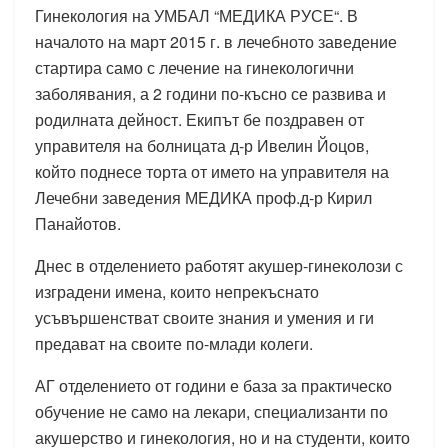
Гинекология на УМБАЛ “МЕДИКА РУСЕ“. В
началото на март 2015 г. в лечебното заведение
стартира само с лечение на гинекологични
заболявания, а 2 години по-късно се развива и
родилната дейност. Екипът бе поздравен от
управителя на болницата д-р Ивелин Йоцов,
който поднесе торта от името на управителя на
Лечебни заведения МЕДИКА проф.д-р Кирил
Панайотов.
Днес в отделението работят акушер-гинеколози с
изградени имена, които непрекъснато
усъвършенстват своите знания и умения и ги
предават на своите по-млади колеги.
АГ отделението от години е база за практическо
обучение не само на лекари, специализанти по
акушерство и гинекология, но и на студенти, които