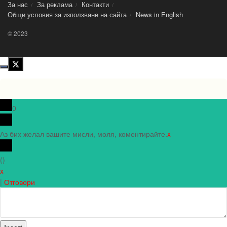
За нас
За реклама
Контакти
Общи условия за използване на сайта
News in Еnglish
© 2023
0
Аз бих желал вашите мисли, моля, коментирайте.
x
(
)
x
|
Отговори