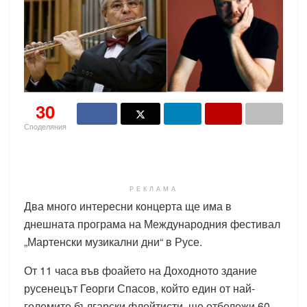
30
Споделяния
РЕКЛАМА
Два много интересни концерта ще има в
днешната програма на Международния фестивал
„Мартенски музикални дни“ в Русе.
От 11 часа във фоайето на Доходното здание
русенецът Георги Спасов, който един от най-
големите български флейтисти, ще отбележи 60