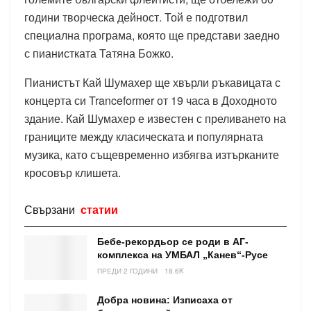
години творческа дейност. Той е подготвил
специална програма, която ще представи заедно
с пианистката Татяна Божко.
Пианистът Кай Шумахер ще хвърли ръкавицата с
концерта си Tranceformer от 19 часа в Доходното
здание. Кай Шумахер е известен с преливането на
границите между класическата и популярната
музика, като същевременно избягва изтърканите
кросовър клишета.
Свързани
статии
Бебе-рекордьор се роди в АГ-
комплекса на УМБАЛ „Канев“-Русе
ПРЕДИ 2 ГОДИНИ
18.6K
Добра новина: Изписаха от