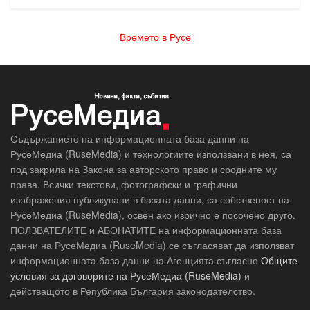
Времето в Русе
Съдържанието на информационната база данни на
РусеМедиа (RuseMedia) и технологиите използвани в нея, са
под закрила на Закона за авторското право и сродните му
права. Всички текстови, фотографски и графични
изображения публикувани в базата данни, са собственост на
РусеМедиа (RuseMedia), освен ако изрично е посочено друго.
ПОЛЗВАТЕЛИТЕ и АБОНАТИТЕ на информационната база
данни на РусеМедиа (RuseMedia) се съгласяват да използват
информационната база данни на Агенцията съгласно
Общите
условия за договорите на РусеМедиа (RuseMedia)
и
действащото в Република България законодателство.