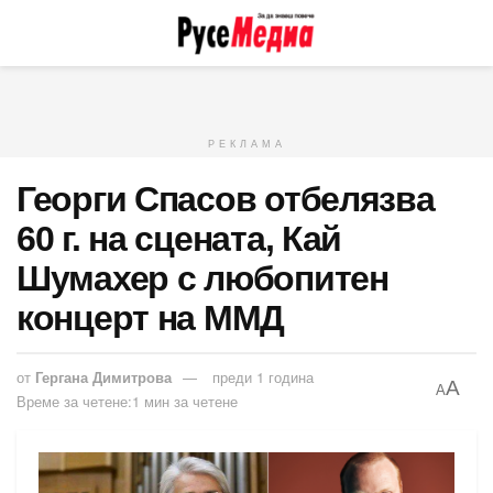
РЕКЛАМА
Георги Спасов отбелязва
60 г. на сцената, Кай
Шумахер с любопитен
концерт на ММД
от
Гергана Димитрова
преди 1 година
A
A
Време за четене:1 мин за четене