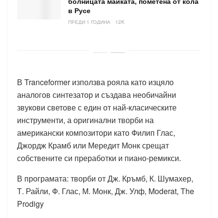
болницата майката, пометена от кола
в Русе
ПРЕДИ 1 ГОДИНА
12K
В Tranceformer използва рояла като изцяло
аналогов синтезатор и създава необичайни
звукови светове с един от най-класическите
инструменти, а оригинални творби на
американски композитори като Филип Глас,
Джордж Крамб или Мередит Монк срещат
собствените си преработки и пиано-ремикси.
В програмата: творби от Дж. Кръмб, К. Шумахер,
Т. Райли, Ф. Глас, М. Монк, Дж. Улф, Moderat, The
Prodigy