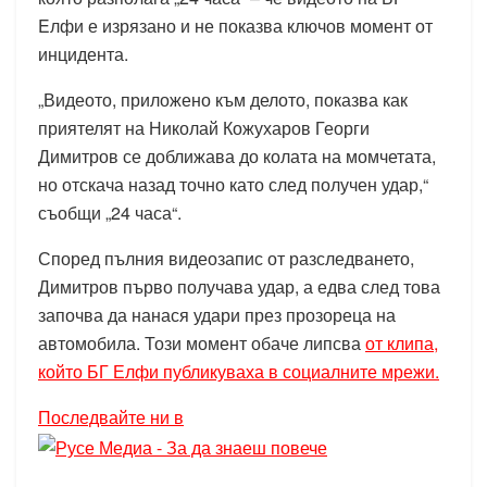
Eлфи е изрязано и не показва ключов момент от
инцидента.
„Видеото, приложено към делото, показва как
приятелят на Николай Кожухаров Георги
Димитров се доближава до колата на момчетата,
но отскача назад точно като след получен удар,“
съобщи „24 часа“.
Според пълния видеозапис от разследването,
Димитров първо получава удар, а едва след това
започва да нанася удари през прозореца на
автомобила. Този момент обаче липсва
от клипа,
който БГ Елфи публикуваха в социалните мрежи.
Последвайте ни в