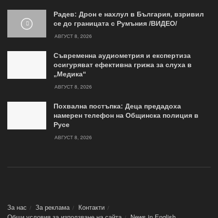
Радев: Дрон е нахлул в България, взривил
се до границата с Румъния /ВИДЕО/
АВГУСТ 8, 2026
Съвременна аудиометрия и експертиза
осигуряват ефективна грижа за слуха в
„Медика“
АВГУСТ 8, 2026
Похвална постъпка: Деца предадоха
намерен телефон на Общинска полиция в
Русе
АВГУСТ 8, 2026
За нас
За реклама
Контакти
Общи условия за използване на сайта
News in Еnglish