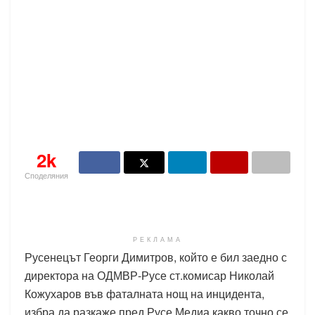
2k
Споделяния
РЕКЛАМА
Русенецът Георги Димитров, който е бил заедно с
директора на ОДМВР-Русе ст.комисар Николай
Кожухаров във фаталната нощ на инцидента,
избра да разкаже пред Русе Медиа какво точно се