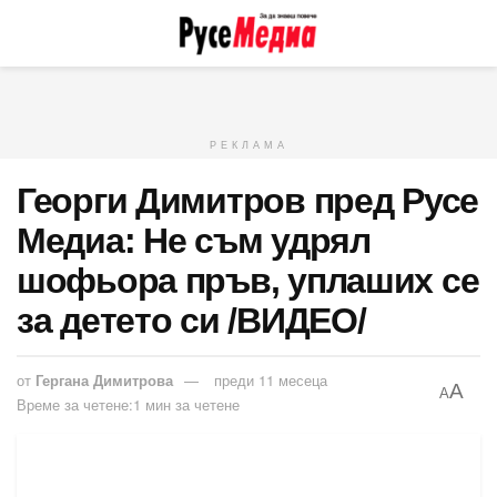
РЕКЛАМА
Георги Димитров пред Русе
Медиа: Не съм удрял
шофьора пръв, уплаших се
за детето си /ВИДЕО/
от
Гергана Димитрова
преди 11 месеца
A
A
Време за четене:1 мин за четене