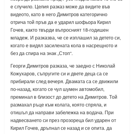
е случило. Целия разказ може да видите във
видеото, като в него Димитров категорично
отрича той пръв да е ударил шофьора Кирил
Гочев, както твърди въпросният 18-годишен
младеж. И разказва, че се изплашил за детето си,
когато е видял засилената кола в насрещното и
без да спира на знак „Стоп“.
Георги Димитров разказа, че заедно с Николай
Кожухаров, съпругите си и двете деца са се
прибирали след вечеря. Двамата са се движили
по-назад, когато се чул шумен автомобил,
преминал в близост до детето на Димитров. Той
размахал ръце към колата, която спряла, и
отишъл да направи забележка на водача. При
надвесването си през прозореца бил ударен от
Кирил Гочев, дръпнал се назад и се опита. да