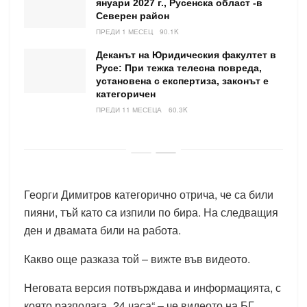
януари 2027 г., Русенска област -в
Северен район
ПРЕДИ 1 МЕСЕЦ
90.1K
Деканът на Юридическия факултет в
Русе: При тежка телесна повреда,
установена с експертиза, законът е
категоричен
ПРЕДИ 11 МЕСЕЦА
60.3K
Георги Димитров категорично отрича, че са били
пияни, тъй като са изпили по бира. На следващия
ден и двамата били на работа.
Какво още разказа той – вижте във видеото.
Неговата версия потвърждава и информацията, с
която разполага „24 часа“ – че видеото на БГ