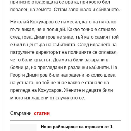
притисне отварящата се врата, при което бил
повален на земята. Оттам започнало и сбиването.
Николай Кожухаров се намесил, като на няколко
пъти викал, че е полицай. Какво точно е станало
след това, Димитров не знае, тъй като самият той
е бил в центъра на събитията. След идването на
патрулките директорът на полицията се оплакал,
че го боли кръстът. Двамата били закарани в
болница, но прегледани в различни кабинети. На
Георги Димитров били направени няколко шева
на устната, но той не знае какво е станало на
прегледа на Кожухаров. Жените и децата били
много изплашени от случилото се.
Свързани
статии
Ново райониране на страната от 1