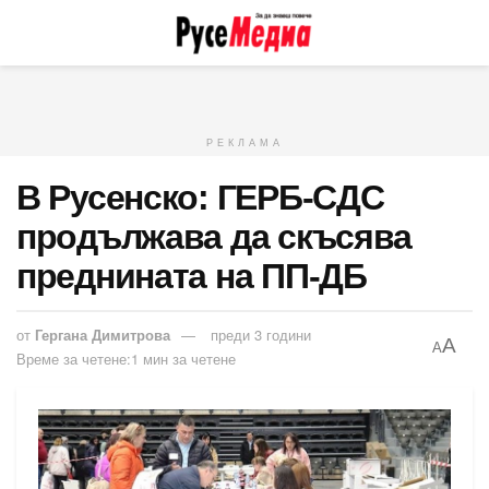
РЕКЛАМА
В Русенско: ГЕРБ-СДС
продължава да скъсява
преднината на ПП-ДБ
от
Гергана Димитрова
преди 3 години
A
A
Време за четене:1 мин за четене