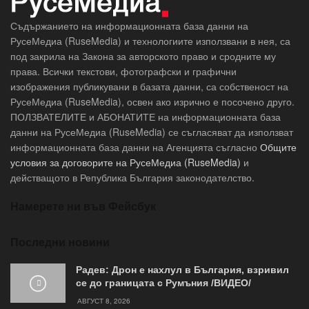
Съдържанието на информационната база данни на
РусеМедиа (RuseMedia) и технологиите използвани в нея, са
под закрила на Закона за авторското право и сродните му
права. Всички текстови, фотографски и графични
изображения публикувани в базата данни, са собственост на
РусеМедиа (RuseMedia), освен ако изрично е посочено друго.
ПОЛЗВАТЕЛИТЕ и АБОНАТИТЕ на информационната база
данни на РусеМедиа (RuseMedia) се съгласяват да използват
информационната база данни на Агенцията съгласно
Общите
условия за договорите на РусеМедиа (RuseMedia)
и
действащото в Република България законодателство.
Намерете ни във Фейсбук
Последни новини
Радев: Дрон е нахлул в България, взривил
се до границата с Румъния /ВИДЕО/
АВГУСТ 8, 2026