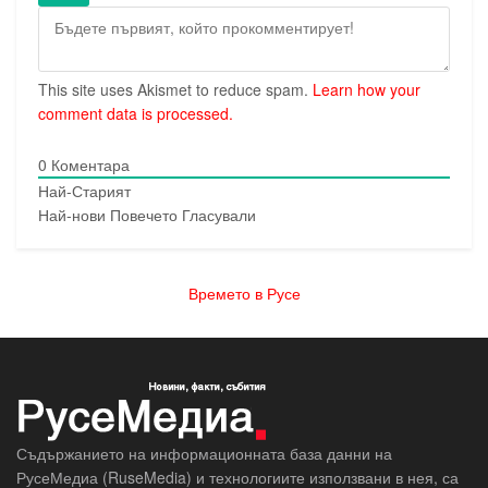
This site uses Akismet to reduce spam.
Learn how your
comment data is processed.
0
Коментара
Най-Старият
Най-нови
Повечето Гласували
Времето в Русе
Съдържанието на информационната база данни на
РусеМедиа (RuseMedia) и технологиите използвани в нея, са