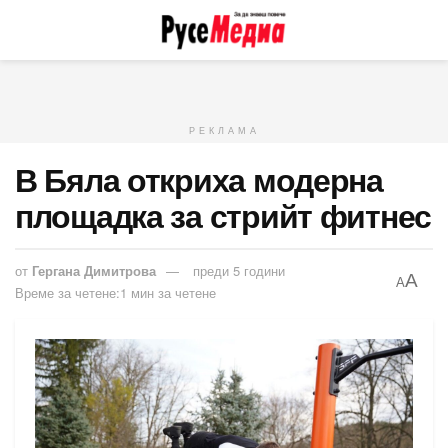
РЕКЛАМА
В Бяла откриха модерна
площадка за стрийт фитнес
от
Гергана Димитрова
преди 5 години
A
A
Време за четене:1 мин за четене