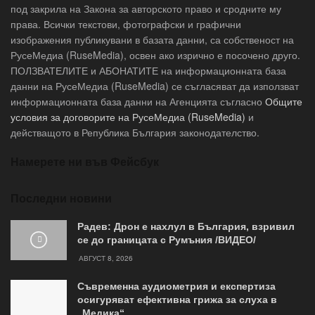
под закрила на Закона за авторското право и сродните му
права. Всички текстови, фотографски и графични
изображения публикувани в базата данни, са собственост на
РусеМедиа (RuseMedia), освен ако изрично е посочено друго.
ПОЛЗВАТЕЛИТЕ и АБОНАТИТЕ на информационната база
данни на РусеМедиа (RuseMedia) се съгласяват да използват
информационната база данни на Агенцията съгласно
Общите
условия за договорите на РусеМедиа (RuseMedia)
и
действащото в Република България законодателство.
Намерете ни във Фейсбук
Последни новини
Радев: Дрон е нахлул в България, взривил
се до границата с Румъния /ВИДЕО/
АВГУСТ 8, 2026
Съвременна аудиометрия и експертиза
осигуряват ефективна грижа за слуха в
„Медика“