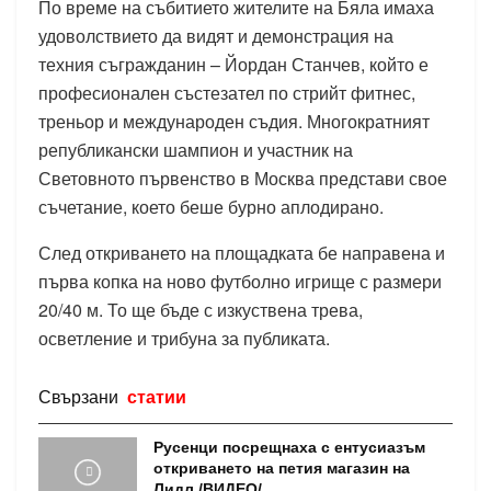
По време на събитието жителите на Бяла имаха
удоволствието да видят и демонстрация на
техния съгражданин – Йордан Станчев, който е
професионален състезател по стрийт фитнес,
треньор и международен съдия. Многократният
републикански шампион и участник на
Световното първенство в Москва представи свое
съчетание, което беше бурно аплодирано.
След откриването на площадката бе направена и
първа копка на ново футболно игрище с размери
20/40 м. То ще бъде с изкуствена трева,
осветление и трибуна за публиката.
Свързани
статии
Русенци посрещнаха с ентусиазъм
откриването на петия магазин на
Лидл /ВИДЕО/