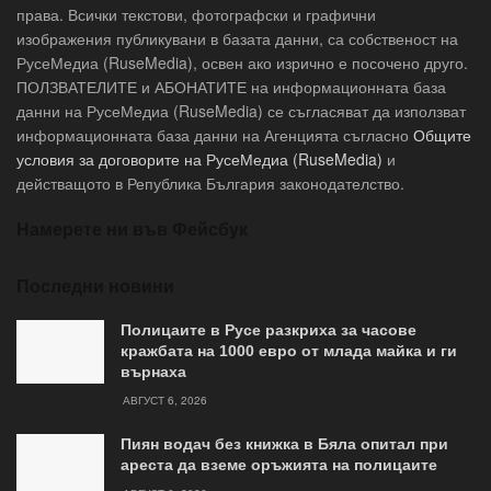
права. Всички текстови, фотографски и графични
изображения публикувани в базата данни, са собственост на
РусеМедиа (RuseMedia), освен ако изрично е посочено друго.
ПОЛЗВАТЕЛИТЕ и АБОНАТИТЕ на информационната база
данни на РусеМедиа (RuseMedia) се съгласяват да използват
информационната база данни на Агенцията съгласно
Общите
условия за договорите на РусеМедиа (RuseMedia)
и
действащото в Република България законодателство.
Намерете ни във Фейсбук
Последни новини
Полицаите в Русе разкриха за часове
кражбата на 1000 евро от млада майка и ги
върнаха
АВГУСТ 6, 2026
Пиян водач без книжка в Бяла опитал при
ареста да вземе оръжията на полицаите