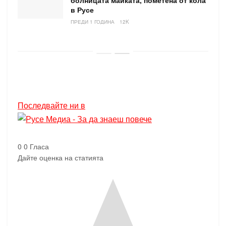
болницата майката, пометена от кола
в Русе
ПРЕДИ 1 ГОДИНА
12K
Последвайте ни в
0
0
Гласа
Дайте оценка на статията