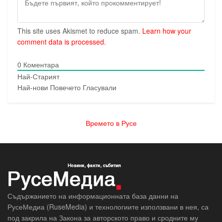
This site uses Akismet to reduce spam.
Learn how your
comment data is processed.
0
Коментара
Най-Старият
Най-нови
Повечето Гласували
Времето в Русе
Съдържанието на информационната база данни на
РусеМедиа (RuseMedia) и технологиите използвани в нея, са
под закрила на Закона за авторското право и сродните му