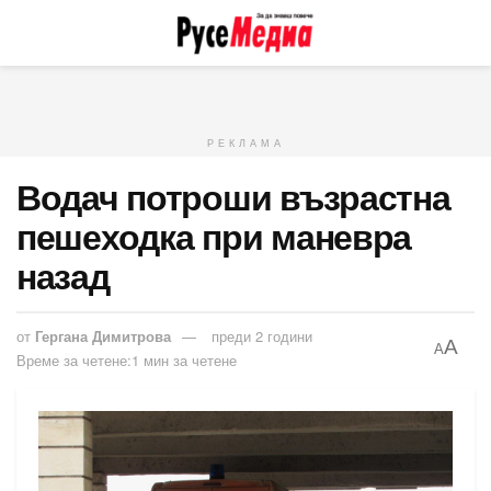
РЕКЛАМА
Водач потроши възрастна
пешеходка при маневра
назад
от
Гергана Димитрова
преди 2 години
A
A
Време за четене:1 мин за четене