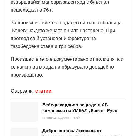
извършвайки маневра заден ход е блъснал
пешеходка на 76 г.
За произшествието е подаден сигнал от болница
„Канев“, където жената е била настанена. При
преглед са й установени фрактура на
тазобедрена става и три ребра.
Произшествието е документирано от полицията и
се изяснява в хода на образувано досъдебно
производство.
Свързани
статии
Бебе-рекордьор се роди в АГ-
комплекса на УМБАЛ „Канев“-Русе
ПРЕДИ 2 ГОДИНИ
18.6K
Добра новина: Изписаха от