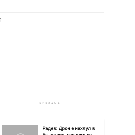
0
РЕКЛАМА
Радев: Дрон е нахлул в
България, взривил се