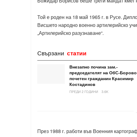
Божидар Борисов беше трети мандат кмет 
Той е роден на 18 май 1965 г. в Русе. Ди
Висшето народно военно артилерийско учи
„Артилерийско разузнаване“.
Свързани
статии
Внезапно почина зам.-
председателят на ОбС-Борово
почетен гражданин Красимир
Костадинов
ПРЕДИ 2 ГОДИНИ
3.6K
През 1988 г. работи във Военния картограф