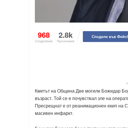
968
2.8k
Сподели във Фейс
Споделяния
Прочитания
Кметът на Община Две могили Божидар Бор
възраст. Той се е почувствал зле на операт
Пресрещнат е от реанимационен екип на С
масивен инфаркт.