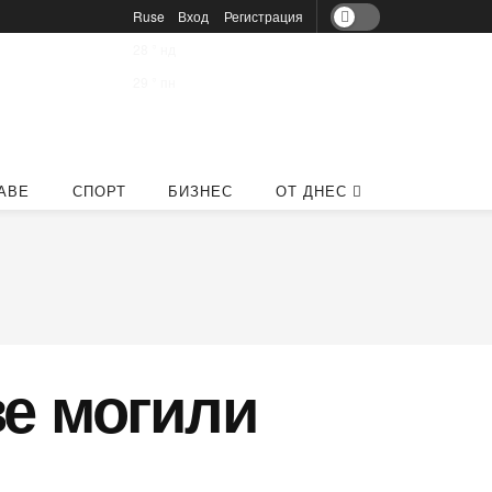
Ruse
Вход
Регистрация
28
°
нд
29
°
пн
АВЕ
СПОРТ
БИЗНЕС
ОТ ДНЕС
ве могили