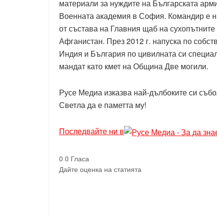
материали за нуждите на Българската арми
Военната академия в София. Командир е на
от състава на Главния щаб на сухопътните 
Афганистан. През 2012 г. напуска по собс
Индия и България по цивилната си специалн
мандат като кмет на Община Две могили.
Русе Медиа изказва най-дълбоките си съб
Светла да е паметта му!
Последвайте ни в
0
0
Гласа
Дайте оценка на статията