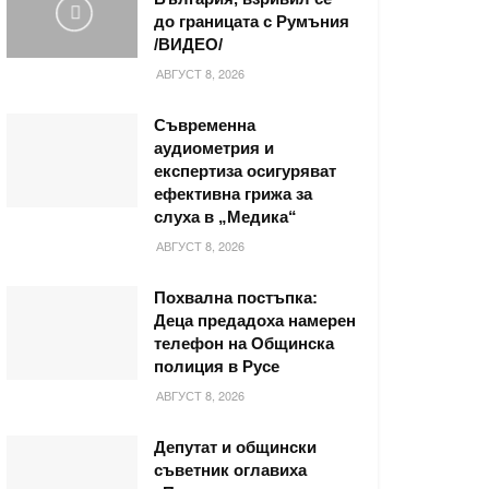
до границата с Румъния
/ВИДЕО/
АВГУСТ 8, 2026
Съвременна
аудиометрия и
експертиза осигуряват
ефективна грижа за
слуха в „Медика“
АВГУСТ 8, 2026
Похвална постъпка:
Деца предадоха намерен
телефон на Общинска
полиция в Русе
АВГУСТ 8, 2026
Депутат и общински
съветник оглавиха