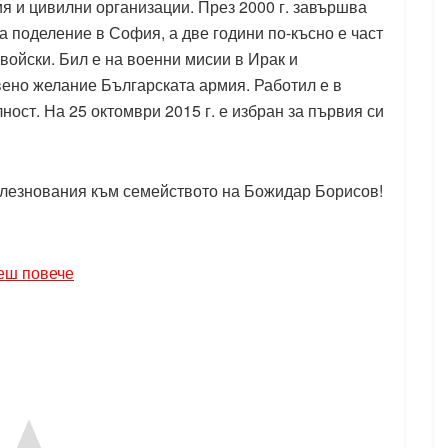
я и цивилни организации. През 2000 г. завършва
 поделение в София, а две години по-късно е част
войски. Бил е на военни мисии в Ирак и
твено желание Българската армия. Работил е в
ост. На 25 октомври 2015 г. е избран за първия си
олезнования към семейството на Божидар Борисов!