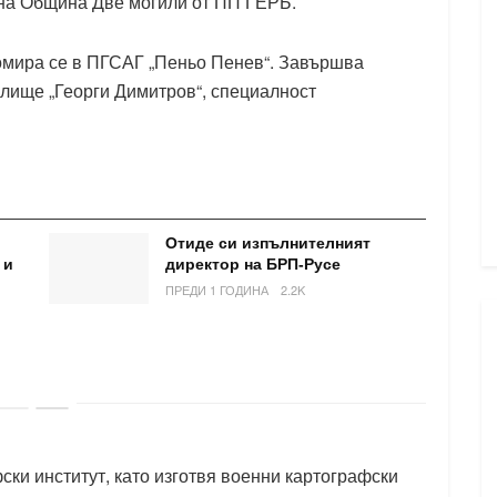
на Община Две могили от ПП ГЕРБ.
пломира се в ПГСАГ „Пеньо Пенев“. Завършва
лище „Георги Димитров“, специалност
Отиде си изпълнителният
 и
директор на БРП-Русе
ПРЕДИ 1 ГОДИНА
2.2K
ски институт, като изготвя военни картографски