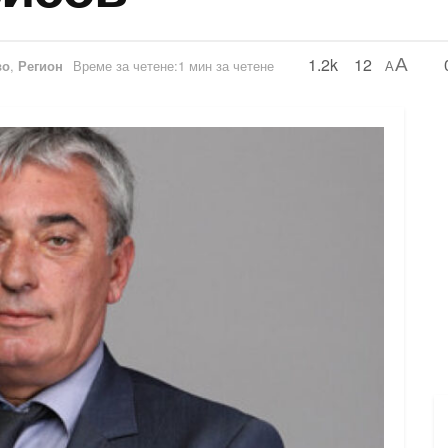
1.2k
12
A
во
,
Регион
Време за четене:1 мин за четене
A