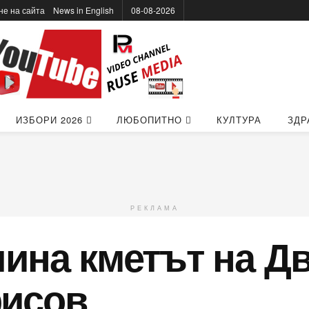
не на сайта
News in Еnglish
08-08-2026
ИЗБОРИ 2026
ЛЮБОПИТНО
КУЛТУРА
ЗДР
РЕКЛАМА
ина кметът на Д
исов