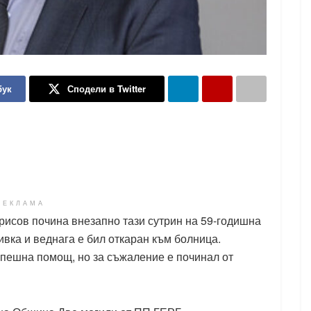
бук
Сподели в Twitter
РЕКЛАМА
исов почина внезапно тази сутрин на 59-годишна
ивка и веднага е бил откаран към болница.
пешна помощ, но за съжаление е починал от