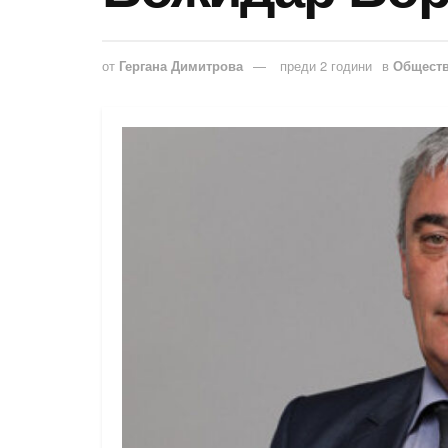
от
Гергана Димитрова
преди 2 години
в
Общест