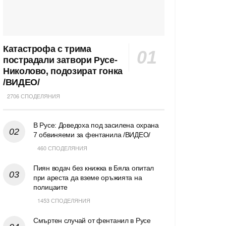
Катастрофа с трима
пострадали затвори Русе-
Николово, подозират гонка
/ВИДЕО/
2706 СПОДЕЛЯНИЯ
В Русе: Доведоха под засилена охрана
7 обвиняеми за фентанила /ВИДЕО/
460 СПОДЕЛЯНИЯ
Пиян водач без книжка в Бяла опитал
при ареста да вземе оръжията на
полицаите
1453 СПОДЕЛЯНИЯ
Смъртен случай от фентанил в Русе