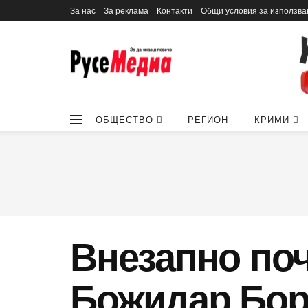
За нас
За реклама
Контакти
Общи условия за използва
ОБЩЕСТВО
РЕГИОН
КРИМИ
Внезапно поч
Божидар Бор