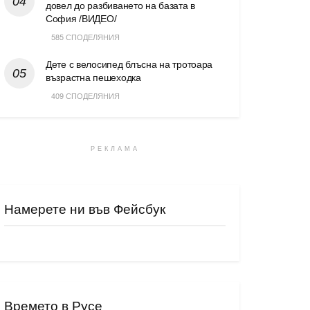
довел до разбиването на базата в
София /ВИДЕО/
585 СПОДЕЛЯНИЯ
Дете с велосипед блъсна на тротоара
възрастна пешеходка
409 СПОДЕЛЯНИЯ
РЕКЛАМА
Намерете ни във Фейсбук
Времето в Русе