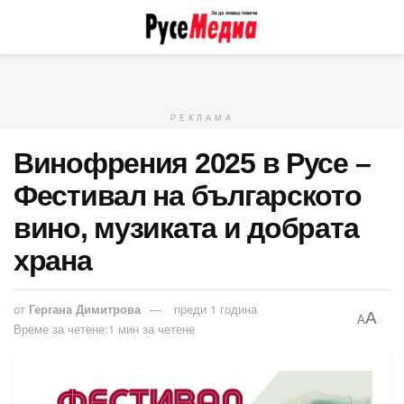
РЕКЛАМА
Винофрения 2025 в Русе –
Фестивал на българското
вино, музиката и добрата
храна
от
Гергана Димитрова
преди 1 година
A
A
Време за четене:1 мин за четене