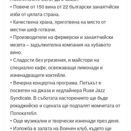
• Повече от 150 вина от 22 български занаятчйски
изби от цялата страна.
• Качествена храна, приготвена на място от
местни шеф готвачи.
• Производители на фермерски и занаятчийски
мезета – задължителна компания на хубавото
вино.
• Сладости без угризения, и майстори на
специално кафе, освежаващи лимонади и
изненадващите коктейли.
• Вечерна концертна програма. Петъкът е
посветен на джаза и хедлайнера Ruse Jazz
Syndicate. В съботата насторението ще бъде
рокаджийско и сцената ще подпалят момчетата от
Попокате5л.
• Още музикални и творчески изненади през деня.
• Изложба в залата на Военен клуб, където ще