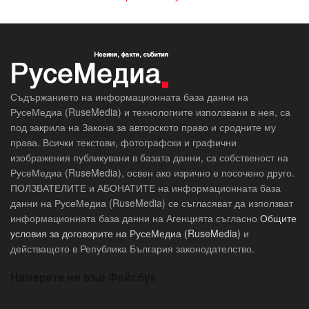
Съдържанието на информационната база данни на
РусеМедиа (RuseMedia) и технологиите използвани в нея, са
под закрила на Закона за авторското право и сродните му
права. Всички текстови, фотографски и графични
изображения публикувани в базата данни, са собственост на
РусеМедиа (RuseMedia), освен ако изрично е посочено друго.
ПОЛЗВАТЕЛИТЕ и АБОНАТИТЕ на информационната база
данни на РусеМедиа (RuseMedia) се съгласяват да използват
информационната база данни на Агенцията съгласно
Общите
условия за договорите на РусеМедиа (RuseMedia)
и
действащото в Република България законодателство.
Намерете ни във Фейсбук