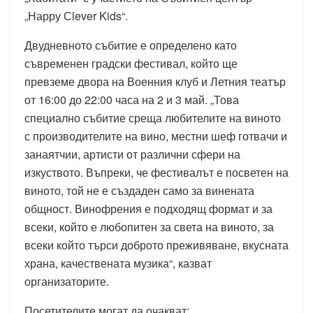
„Нарру Сlever Kids“.
Двудневното събитие е определено като
съвременен градски фестивал, който ще
превземе двора на Военния клуб и Летния театър
от 16:00 до 22:00 часа на 2 и 3 май. „Това
специално събитие среща любителите на виното
с производителите на вино, местни шеф готвачи и
занаятчии, артисти от различни сфери на
изкуството. Въпреки, че фестивалът е посветен на
виното, той не е създаден само за винената
общност. Винофрения е подходящ формат и за
всеки, който е любопитен за света на виното, за
всеки който търси доброто преживяване, вкусната
храна, качествената музика“, казват
организаторите.
Посетителите могат да очакват: