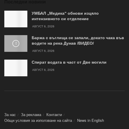
Последни новини
УМБАЛ „Медика“ обнови изцяло
интензивното си отделение
АВГУСТ 6, 2026
Баржа с въглища се запали, докато чака във
водите на река Дунав /ВИДЕО/
АВГУСТ 6, 2026
Спират водата в част от Две могили
АВГУСТ 6, 2026
За нас
За реклама
Контакти
Общи условия за използване на сайта
News in Еnglish