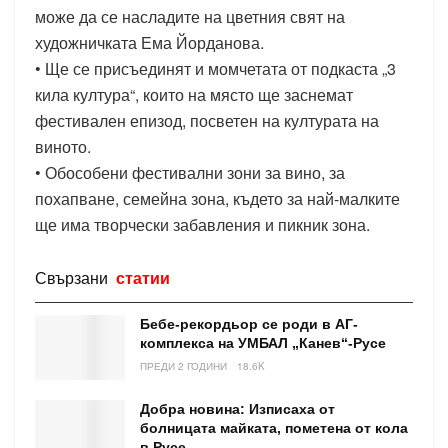
може да се насладите на цветния свят на
художничката Ема Йорданова.
• Ще се присъединят и момчетата от подкаста „3
кила култура“, които на място ще заснемат
фестивален епизод, посветен на културата на
виното.
• Обособени фестивални зони за вино, за
похапване, семейна зона, където за най-малките
ще има творчески забавления и пикник зона.
Свързани
статии
Бебе-рекордьор се роди в АГ-
комплекса на УМБАЛ „Канев“-Русе
ПРЕДИ 2 ГОДИНИ
18.6K
Добра новина: Изписаха от
болницата майката, пометена от кола
в Русе