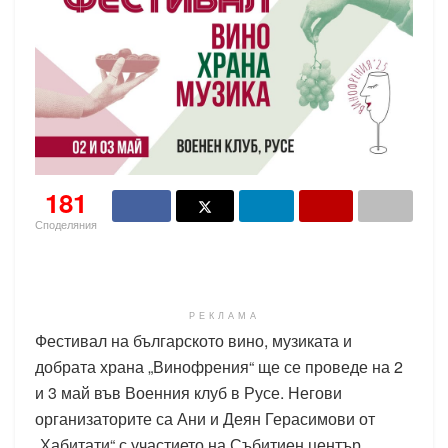
181
Споделяния
РЕКЛАМА
Фестивал на българското вино, музиката и
добрата храна „Винофрения“ ще се проведе на 2
и 3 май във Военния клуб в Русе. Негови
организаторите са Ани и Деян Герасимови от
„Хабитати“ с участието на Събитиен център