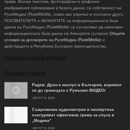
права. Всички текстови, фотографски и графични
изображения публикувани в базата данни, са собственост на
РусеМедиа (RuseMedia), освен ако изрично е посочено друго.
ПОЛЗВАТЕЛИТЕ и АБОНАТИТЕ на информационната база
данни на РусеМедиа (RuseMedia) се съгласяват да използват
информационната база данни на Агенцията съгласно
Общите
условия за договорите на РусеМедиа (RuseMedia)
и
действащото в Република България законодателство.
Намерете ни във Фейсбук
Последни новини
Радев: Дрон е нахлул в България, взривил
се до границата с Румъния /ВИДЕО/
АВГУСТ 8, 2026
Съвременна аудиометрия и експертиза
осигуряват ефективна грижа за слуха в
„Медика“
АВГУСТ 8, 2026