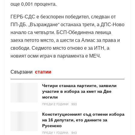
още 0,001 процента.
ГЕРБ-СДС е безспорен победител, следван от
ПП-ДБ. „Възраждане“ останаха трети, а ДПС-Ново
начало са четвърти. БСП-Обединена левица
заеха петото място, а шести са Алиас за права и
свободи. Седмото място отново е за ИТН, а
новият осми играч в парламента е МЕЧ.
Свързани
статии
Четири станаха партиите, заявили
участие в избора за кмет на Две
могили
ПРЕДИ 2 ГОДИНИ
993
Конституционният съд отмени избора
на 16 депутати, ето данните за
Русенско
ПРЕДИ 1 ГОДИНА
943