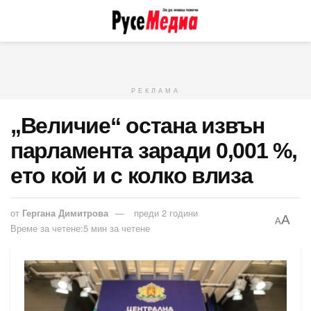
РЕКЛАМА
„Величие“ остана извън
парламента заради 0,001 %,
ето кой и с колко влиза
от
Гергана Димитрова
преди 2 години
A
A
Време за четене:5 мин за четене