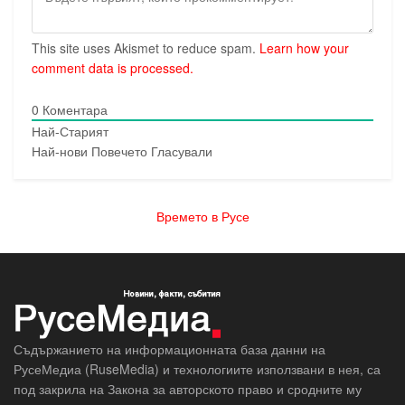
This site uses Akismet to reduce spam.
Learn how your
comment data is processed.
0
Коментара
Най-Старият
Най-нови
Повечето Гласували
Времето в Русе
Съдържанието на информационната база данни на
РусеМедиа (RuseMedia) и технологиите използвани в нея, са
под закрила на Закона за авторското право и сродните му