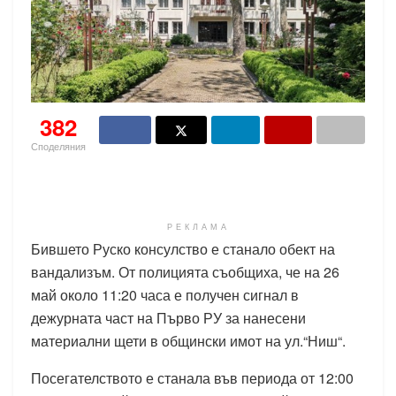
382
Споделяния
РЕКЛАМА
Бившето Руско консулство е станало обект на
вандализъм. От полицията съобщиха, че на 26
май около 11:20 часа е получен сигнал в
дежурната част на Първо РУ за нанесени
материални щети в общински имот на ул.“Ниш“.
Посегателството е станала във периода от 12:00