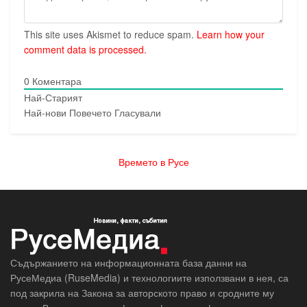
This site uses Akismet to reduce spam.
Learn how your
comment data is processed.
0
Коментара
Най-Старият
Най-нови
Повечето Гласували
Времето в Русе
Съдържанието на информационната база данни на
РусеМедиа (RuseMedia) и технологиите използвани в нея, са
под закрила на Закона за авторското право и сродните му