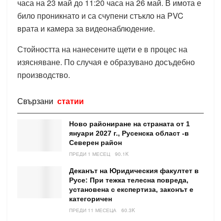
часа на 23 май до 11:20 часа на 26 май. В имота е
било проникнато и са счупени стъкло на PVC
врата и камера за видеонаблюдение.
Стойността на нанесените щети е в процес на
изясняване. По случая е образувано досъдебно
производство.
Свързани
статии
Ново райониране на страната от 1
януари 2027 г., Русенска област -в
Северен район
ПРЕДИ 1 МЕСЕЦ
90.1K
Деканът на Юридическия факултет в
Русе: При тежка телесна повреда,
установена с експертиза, законът е
категоричен
ПРЕДИ 11 МЕСЕЦА
60.3K