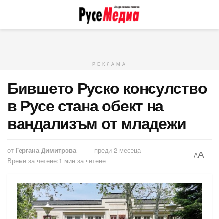
РЕКЛАМА
Бившето Руско консулство
в Русе стана обект на
вандализъм от младежи
от
Гергана Димитрова
преди 2 месеца
A
A
Време за четене:1 мин за четене