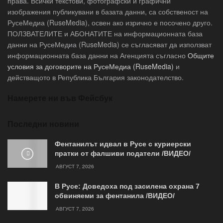
права. Всички текстови, фотографски и графични
изображения публикувани в базата данни, са собственост на
РусеМедиа (RuseMedia), освен ако изрично е посочено друго.
ПОЛЗВАТЕЛИТЕ и АБОНАТИТЕ на информационната база
данни на РусеМедиа (RuseMedia) се съгласяват да използват
информационната база данни на Агенцията съгласно
Общите
условия за договорите на РусеМедиа (RuseMedia)
и
действащото в Република България законодателство.
Намерете ни във Фейсбук
Последни новини
Фентанилът идвал в Русе с куриерски
пратки от фалшиви податели /ВИДЕО/
АВГУСТ 7, 2026
В Русе: Доведоха под засилена охрана 7
обвиняеми за фентанила /ВИДЕО/
АВГУСТ 7, 2026