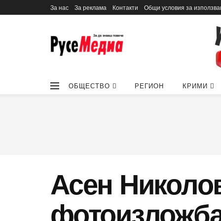
За нас
За реклама
Контакти
Общи условия за използва
ОБЩЕСТВО
РЕГИОН
КРИМИ
Асен Николов
фотоизложба 