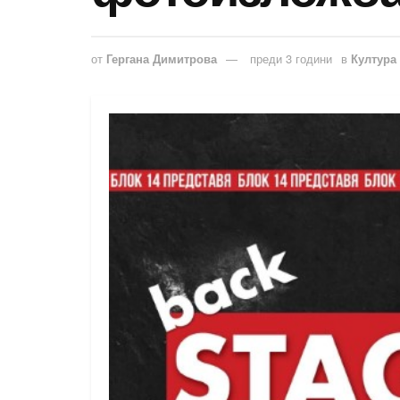
от
Гергана Димитрова
преди 3 години
в
Култура