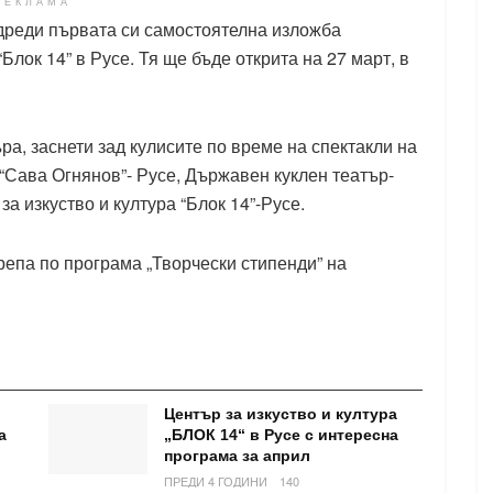
РЕКЛАМА
дреди първата си самостоятелна изложба
“Блок 14” в Русе. Тя ще бъде открита на 27 март, в
а, заснети зад кулисите по време на спектакли на
Сава Огнянов”- Русе, Държавен куклен театър-
 изкуство и култура “Блок 14”-Русе.
епа по програма „Творчески стипенди” на
Център за изкуство и култура
а
„БЛОК 14“ в Русе с интересна
програма за април
ПРЕДИ 4 ГОДИНИ
140