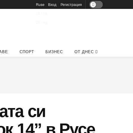
Ruse
Вход
Регистрация
28
°
сб
28
°
нд
АВЕ
СПОРТ
БИЗНЕС
ОТ ДНЕС
ата си
к 14” в Русе