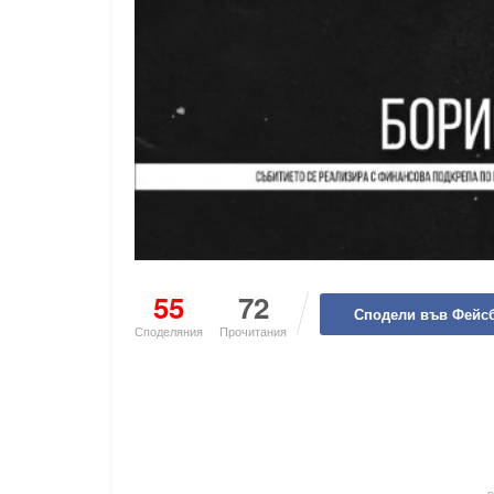
55
72
Сподели във Фейс
Споделяния
Прочитания