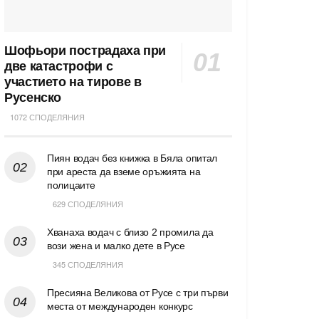
Шофьори пострадаха при
две катастрофи с
участието на тирове в
Русенско
1072 СПОДЕЛЯНИЯ
Пиян водач без книжка в Бяла опитал
при ареста да вземе оръжията на
полицаите
629 СПОДЕЛЯНИЯ
Хванаха водач с близо 2 промила да
вози жена и малко дете в Русе
345 СПОДЕЛЯНИЯ
Пресияна Великова от Русе с три първи
места от международен конкурс