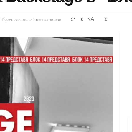
31
0
0
A
Време за четене:1 мин за четене
A