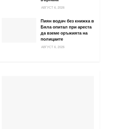
АВГУСТ 6, 2026
Пиян водач без книжка в
Бяла опитал при ареста
да вземе оръжията на
полицаите
АВГУСТ 6, 2026