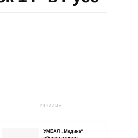
РЕКЛАМА
УМБАЛ „Медика“
обнови изцяло