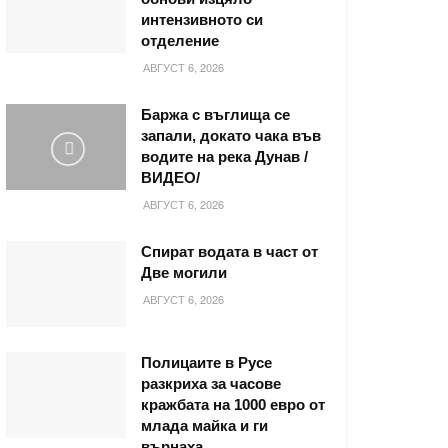
интензивното си
отделение
АВГУСТ 6, 2026
Баржа с въглища се
запали, докато чака във
водите на река Дунав /
ВИДЕО/
АВГУСТ 6, 2026
Спират водата в част от
Две могили
АВГУСТ 6, 2026
Полицаите в Русе
разкриха за часове
кражбата на 1000 евро от
млада майка и ги
върнаха