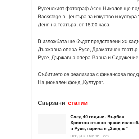
Русенският фотограф Асен Николов ще по
Backstage в Центъра за изкуство и култура 
Деня на театъра, от 18:00 часа.
В изложбата ще бъдат представени 20 кадър
Държавна опера-Русе, Драматичен театър “
Русе, Държавна опера-Варна и Сдружение за
Събитието се реализира с финансова подкр
Национален фонд „Култура“.
Свързани
статии
След 40 години: Върбан
Христов отново прави изложб
в Русе, нарича я „Заедно“
ПРЕДИ 3 ГОДИНИ
228