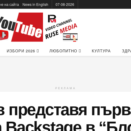
не на сайта
News in Еnglish
07-08-2026
ИЗБОРИ 2026
ЛЮБОПИТНО
КУЛТУРА
ЗДР
РЕКЛАМА
 представя първ
Backstage в “Бло